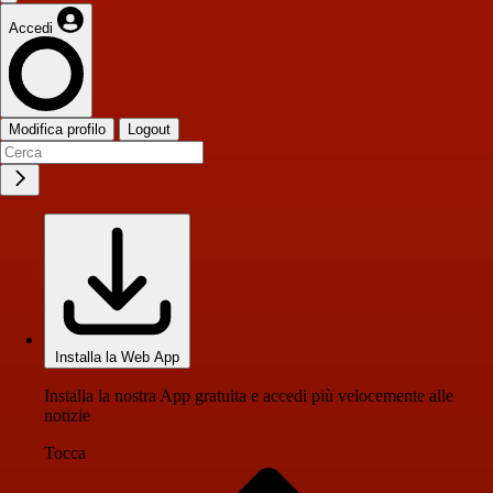
Accedi
Modifica profilo
Logout
Installa la Web App
Installa la nostra App gratuita e accedi più velocemente alle
notizie
Tocca