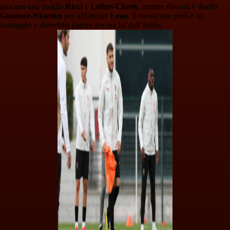
giocano una maglia
Ricci
e
Loftus-Cheek
, mentre davanti è duello
Gimenez
-
Nkunku
per affiancare
Leao
. Il messicano però è in
vantaggio e dovrebbe partire ancora lui dall’inizio.