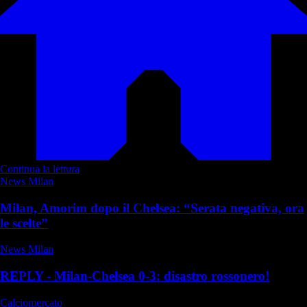
Continua la lettura
News Milan
Milan, Amorim dopo il Chelsea: “Serata negativa, ora
le scelte”
News Milan
REPLY - Milan-Chelsea 0-3: disastro rossonero!
Calciomercato