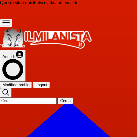
Questo sito contribuisce alla audience de
Accedi
Modifica profilo
Logout
Cerca