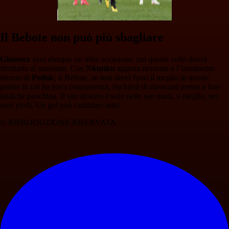
Il Bebote non può più sbagliare
Gimenez
avrà dunque un’altra occasione, ma questa volta dovrà
sfruttarla al massimo. Con
Nkunku
appena rientrato e l’imminente
ritorno di
Pulisic
, il Bebote, se non tirerà fuori il meglio in queste
partite in cui ha poca concorrenza, rischierà di ritrovarsi presto a fare
qualche panchina. Il suo destino è solo nelle sue mani, o meglio, nei
suoi piedi. Un gol può cambiare tutto.
© RIPRODUZIONE RISERVATA