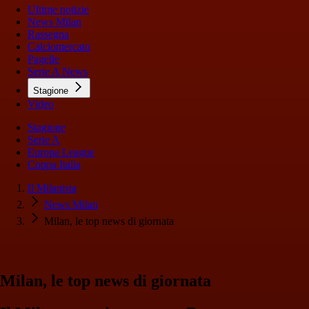
Ultime notizie
News Milan
Rassegna
Calciomercato
Pagelle
Serie A News
Stagione
Video
Stagione
Serie A
Europa League
Coppa Italia
Il Milanista
News Milan
Milan, le top news di giornata
Milan, le top news di giornata