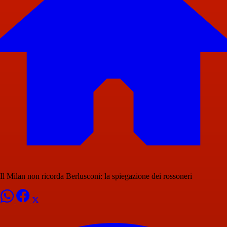
Il Milan non ricorda Berlusconi: la spiegazione dei rossoneri