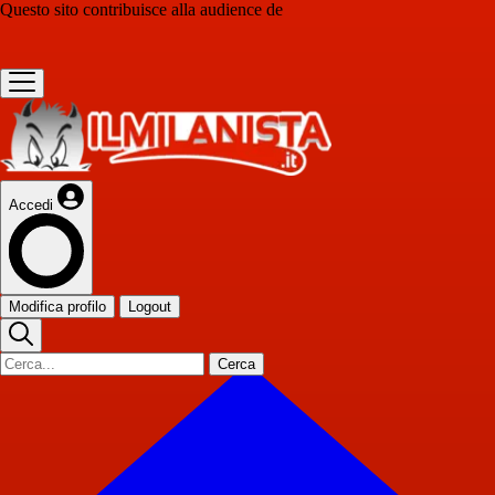
Questo sito contribuisce alla audience de
Accedi
Modifica profilo
Logout
Cerca