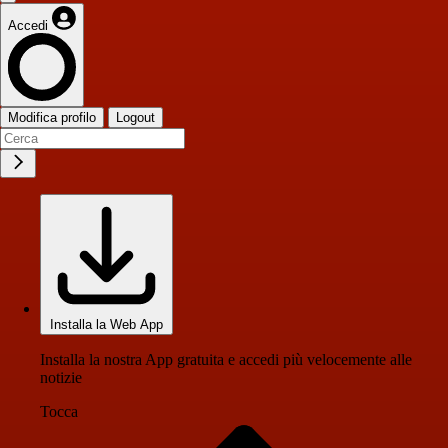
Accedi
Modifica profilo
Logout
Installa la Web App
Installa la nostra App gratuita e accedi più velocemente alle
notizie
Tocca