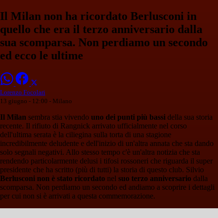
Il Milan non ha ricordato Berlusconi in
quello che era il terzo anniversario dalla
sua scomparsa. Non perdiamo un secondo
ed ecco le ultime
Lorenzo Focolari
13 giugno - 12:00
- Milano
Il Milan
sembra stia vivendo
uno dei punti più bassi
della sua storia
recente. Il rifiuto di Rangnick arrivato ufficialmente nel corso
dell'ultima serata è la ciliegina sulla torta di una stagione
incredibilmente deludente e dell'inizio di un'altra annata che sta dando
solo segnali negativi. Allo stesso tempo c'è un'altra notizia che sta
rendendo particolarmente delusi i tifosi rossoneri che riguarda il super
presidente che ha scritto (più di tutti) la storia di questo club. Silvio
Berlusconi non è stato ricordato
nel
suo terzo anniversario
dalla
scomparsa. Non perdiamo un secondo ed andiamo a scoprire i dettagli
per cui non si è arrivati a questa commemorazione.