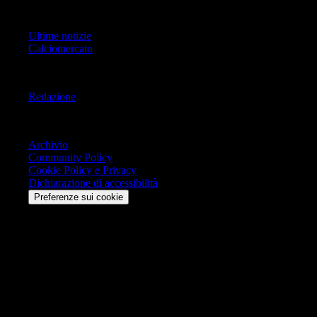
Primo Piano
Ultime notizie
Calciomercato
Informazioni
Redazione
Trasparenza
Archivio
Community Policy
Cookie Policy e Privacy
Dichiarazione di accessibilità
Preferenze sui cookie