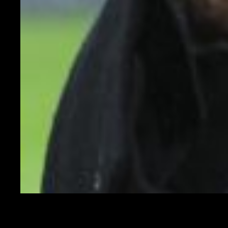
Berlusconi
Silvio Berlusconi
ha guidato la squadra per diversi decenni e con lui il
Milan è cresciuto a dismisura fino a diventare (a tutti gli effetti) il Club