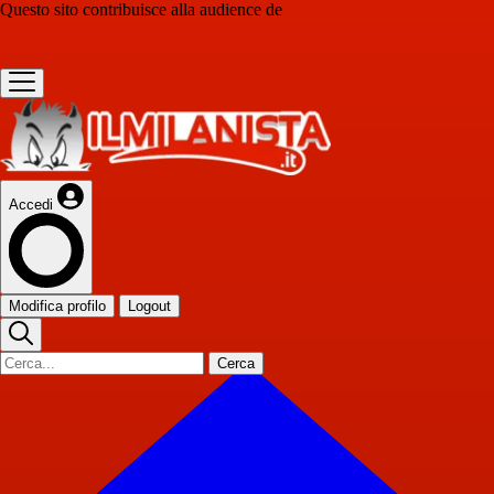
Questo sito contribuisce alla audience de
Accedi
Modifica profilo
Logout
Cerca