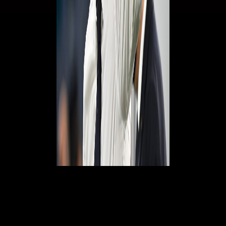
Sul centrocampo azzurro.
"
In quella zona del campo abbiamo diverse soluzioni, con tanti
calciatori, che hanno tutti qualità diverse. Oggi hanno dimostrato di
poter fare bene
".