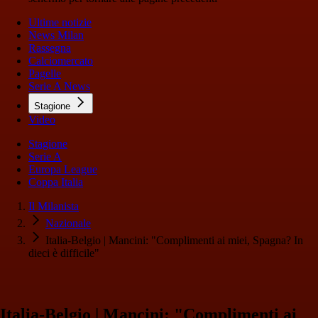
Ultime notizie
News Milan
Rassegna
Calciomercato
Pagelle
Serie A News
Stagione
Video
Stagione
Serie A
Europa League
Coppa Italia
Il Milanista
Nazionale
Italia-Belgio | Mancini: "Complimenti ai miei, Spagna? In
dieci è difficile"
Italia-Belgio | Mancini: "Complimenti ai