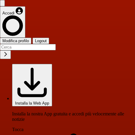
Accedi
Modifica profilo
Logout
Installa la Web App
Installa la nostra App gratuita e accedi più velocemente alle
notizie
Tocca