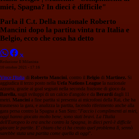
miei, Spagna? In dieci è difficile"
Parla il C.t. Della nazionale Roberto
Mancini dopo la partita vinta tra Italia e
Belgio, ecco che cosa ha detto
Redazione Il Milanista
10 ottobre 2021 - 17:16
Vince l'Italia
di
Roberto Mancini
, contro il
Belgio
di
Martinez.
Si
aggiudica il terzo posto nella
Uefa Nations League
la nazionale
azzurra, grazie ai goal segnati nella seconda frazione di gioco da
Barella,
sugli sviluppi di un calcio d'angolo e da
Berardi
dagli 11
metri.
Mancini
a fine partita si presenta ai microfoni della Rai, che ha
trasmesso la gara, e analizza la partita, facendo riferimento anche alla
gara persa contro la Spagna a San Siro: "
Faccio i complimenti ai miei,
oggi hanno giocato molto bene, sono stati bravi. La l'Italia
dell'Europeo lo era anche contro la Spagna, in dieci però è difficile
giocare le partite. E' chiaro che ci ha creato quel problema lì, sennò
sarebbe stata una partita come quella di oggi
".