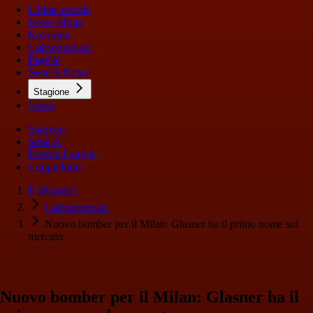
Ultime notizie
News Milan
Rassegna
Calciomercato
Pagelle
Serie A News
Stagione
Video
Stagione
Serie A
Europa League
Coppa Italia
Il Milanista
Calciomercato
Nuovo bomber per il Milan: Glasner ha il primo nome sul
mercato
Nuovo bomber per il Milan: Glasner ha il