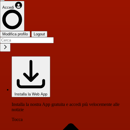
Accedi
Modifica profilo
Logout
Installa la Web App
Installa la nostra App gratuita e accedi più velocemente alle
notizie
Tocca