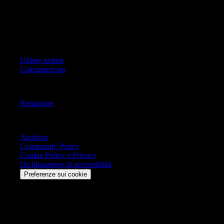
proprietà di Associazione Calcio Milan S.p.A..
Copyright Copyright 2021-2026 © IlMilanista.it & Geo Editrice S.r.l |
Tutti i diritti riservati.
Primo Piano
Ultime notizie
Calciomercato
Informazioni
Redazione
Trasparenza
Archivio
Community Policy
Cookie Policy e Privacy
Dichiarazione di accessibilità
Preferenze sui cookie