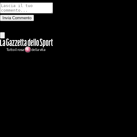
Invia Commento
Tutti
Leggi altri commenti
Ilmilanista.it
Testata giornalistica autorizzazione tribunale di Roma iscritta con il
n°78 con delibera del 12/04/2018. Direttore Responsabile: Stefano
Benedetti
Il sito IlMilanista.it di titolarità di Geo Editrice S.r.l. con sede in Roma,
via Bomarzo 34, C.F./PI 09724341004, è affiliato al network Gazzanet
di RCS Mediagroup S.p.a.. Unico responsabile dei contenuti (testi,
foto, video e grafiche) è Geo Editrice; per ogni comunicazione avente
ad oggetto i contenuti del Sito scrivere a info@geoeditrice.it
Pagina non ufficiale, non autorizzata o connessa a Associazione Calcio
Milan S.p.A. I marchi MILAN e AC MILAN sono di esclusiva