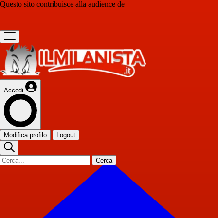
Questo sito contribuisce alla audience de
Accedi
Modifica profilo
Logout
Cerca