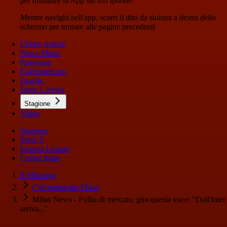
per installare la App sul tuo Iphone.
Mentre navighi nell'app, scorri il dito da sinistra a destra dello
schermo per tornare alle pagine precedenti
Ultime notizie
News Milan
Rassegna
Calciomercato
Pagelle
Serie A News
Stagione
Video
Stagione
Serie A
Europa League
Coppa Italia
Il Milanista
Calciomercato Milan
Milan News - Follia di mercato, gira questa voce: "Dall'Inter
arriva..."