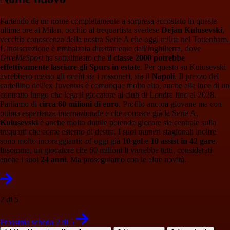
Partendo da un nome completamente a sorpresa accostato in queste
ultime ore al Milan, occhio al trequartista svedese
Dejan Kulusevski
,
vecchia conoscenza della nostra Serie A che oggi milita nel Tottenham.
L'indiscrezione è rimbalzata direttamente dall'Inghilterra, dove
GiveMeSport
ha sottolineato che
il classe 2000 potrebbe
effettivamente lasciare gli Spurs in estate
. Per questo su Kulusevski
avrebbero messo gli occhi sia i rossoneri, sia il
Napoli
. Il prezzo del
cartellino dell'ex Juventus è comunque molto alto, anche alla luce di un
contratto lungo che lega il giocatore al club di Londra fino al 2028.
Parliamo di
circa 60 milioni di euro
. Profilo ancora giovane ma con
ottima esperienza internazionale e che conosce già la Serie A,
Kulusevski
è anche molto duttile potendo giocare sia centrale sulla
trequarti che come esterno di destra. I suoi numeri stagionali inoltre
sono molto incoraggianti: ad oggi già
10 gol e 10 assist in 42 gare
.
Insomma, un giocatore che 60 milioni li varrebbe tutti, considerati
anche i suoi
24 anni
. Ma proseguiamo con le altre novità.
2 di 5
Prossima scheda 2 di 5