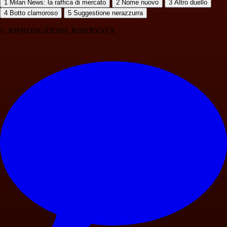
1
Milan News: la raffica di mercato
2
Nome nuovo
3
Altro duello
4
Botto clamoroso
5
Suggestione nerazzurra
© RIPRODUZIONE RISERVATA