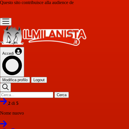
Questo sito contribuisce alla audience de
Accedi
Modifica profilo
Logout
Cerca
2
di
5
Nome nuovo