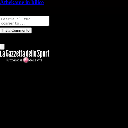
Athekame in bilico
Commenti
Invia Commento
Tutti
Leggi altri commenti
Ilmilanista.it
Testata giornalistica autorizzazione tribunale di Roma iscritta con il
n°78 con delibera del 12/04/2018. Direttore Responsabile: Stefano
Benedetti
Il sito IlMilanista.it di titolarità di Geo Editrice S.r.l. con sede in Roma,
via Bomarzo 34, C.F./PI 09724341004, è affiliato al network Gazzanet
di RCS Mediagroup S.p.a.. Unico responsabile dei contenuti (testi,
foto, video e grafiche) è Geo Editrice; per ogni comunicazione avente
ad oggetto i contenuti del Sito scrivere a info@geoeditrice.it