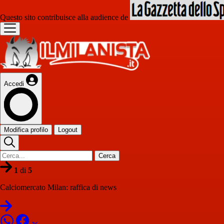
Questo sito contribuisce alla audience de
Accedi
Modifica profilo
Logout
Cerca
1
di
5
Calciomercato Milan: raffica di news