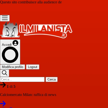
Questo sito contribuisce alla audience de
Accedi
Modifica profilo
Logout
Cerca
1
di
5
Calciomercato Milan: raffica di news