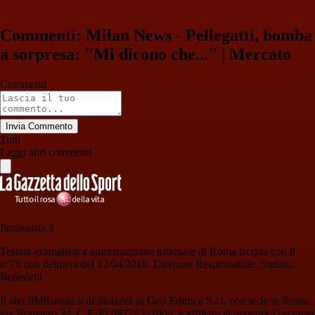
Commenti: Milan News - Pellegatti, bomba
a sorpresa: "Mi dicono che..." | Mercato
Commenti
Invia Commento
Tutti
Leggi altri commenti
Ilmilanista.it
Testata giornalistica autorizzazione tribunale di Roma iscritta con il
n°78 con delibera del 12/04/2018. Direttore Responsabile: Stefano
Benedetti
Il sito IlMilanista.it di titolarità di Geo Editrice S.r.l. con sede in Roma,
via Bomarzo 34, C.F./PI 09724341004, è affiliato al network Gazzanet