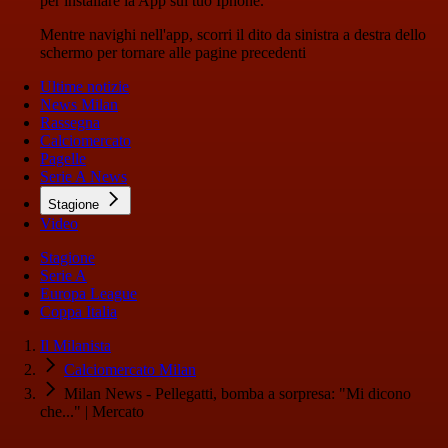
per installare la App sul tuo Iphone.
Mentre navighi nell'app, scorri il dito da sinistra a destra dello
schermo per tornare alle pagine precedenti
Ultime notizie
News Milan
Rassegna
Calciomercato
Pagelle
Serie A News
Stagione
Video
Stagione
Serie A
Europa League
Coppa Italia
Il Milanista
Calciomercato Milan
Milan News - Pellegatti, bomba a sorpresa: "Mi dicono
che..." | Mercato