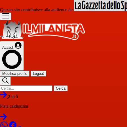
Questo sito contribuisce alla audience de
Accedi
Modifica profilo
Logout
Cerca
2
di
5
Pista caldissima