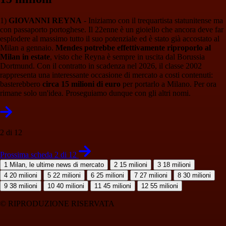
1)
GIOVANNI REYNA
- Iniziamo con il trequartista statunitense ma
con passaporto portoghese. Il 22enne è un gioiello che ancora deve far
esplodere al massimo tutto il suo potenziale ed è stato già accostato al
Milan a gennaio.
Mendes potrebbe effettivamente riproporlo al
Milan in estate
, visto che Reyna è sempre in uscita dal Borussia
Dortmund. Con il contratto in scadenza nel 2026, il classe 2002
rappresenta una interessante occasione di mercato a costi contenuti:
basterebbero
circa 15 milioni di euro
per portarlo a Milano. Per ora
rimane solo un'idea. Proseguiamo dunque con gli altri nomi.
2 di 12
Prossima scheda 2 di 12
1
Milan, le ultime news di mercato
2
15 milioni
3
18 milioni
4
20 milioni
5
22 milioni
6
25 milioni
7
27 milioni
8
30 milioni
9
38 milioni
10
40 milioni
11
45 milioni
12
55 milioni
© RIPRODUZIONE RISERVATA