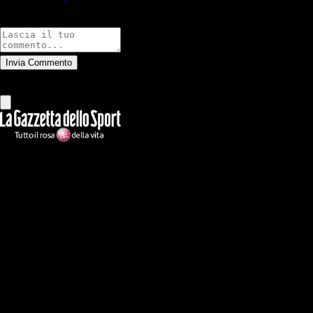
Commenti
Invia Commento
Tutti
Leggi altri commenti
Ilmilanista.it
Testata giornalistica autorizzazione tribunale di Roma iscritta con il
n°78 con delibera del 12/04/2018. Direttore Responsabile: Stefano
Benedetti
Il sito IlMilanista.it di titolarità di Geo Editrice S.r.l. con sede in Roma,
via Bomarzo 34, C.F./PI 09724341004, è affiliato al network Gazzanet
di RCS Mediagroup S.p.a.. Unico responsabile dei contenuti (testi,
foto, video e grafiche) è Geo Editrice; per ogni comunicazione avente
ad oggetto i contenuti del Sito scrivere a info@geoeditrice.it
Pagina non ufficiale, non autorizzata o connessa a Associazione Calcio