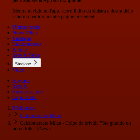
per installare la App sul tuo Iphone.
Mentre navighi nell'app, scorri il dito da sinistra a destra dello
schermo per tornare alle pagine precedenti
Ultime notizie
News Milan
Rassegna
Calciomercato
Pagelle
Serie A News
Stagione
Video
Stagione
Serie A
Europa League
Coppa Italia
Il Milanista
Calciomercato Milan
Calciomercato Milan - Colpo da brividi: "Sta girando un
nome folle" | News