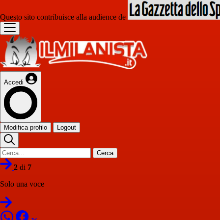
Questo sito contribuisce alla audience de
Accedi
Modifica profilo
Logout
Cerca
2
di
7
Solo una voce