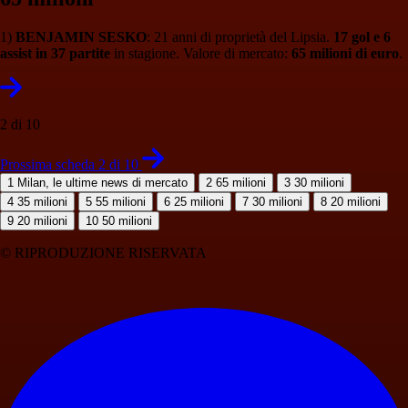
1)
BENJAMIN SESKO
: 21 anni di proprietà del Lipsia.
17 gol e 6
assist in 37 partite
in stagione. Valore di mercato:
65 milioni di euro
.
2 di 10
Prossima scheda 2 di 10
1
Milan, le ultime news di mercato
2
65 milioni
3
30 milioni
4
35 milioni
5
55 milioni
6
25 milioni
7
30 milioni
8
20 milioni
9
20 milioni
10
50 milioni
© RIPRODUZIONE RISERVATA