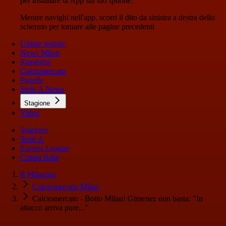
per installare la App sul tuo Iphone.
Mentre navighi nell'app, scorri il dito da sinistra a destra dello
schermo per tornare alle pagine precedenti
Ultime notizie
News Milan
Rassegna
Calciomercato
Pagelle
Serie A News
Stagione
Video
Stagione
Serie A
Europa League
Coppa Italia
Il Milanista
Calciomercato Milan
Calciomercato - Botto Milan! Gimenez non basta: "In
attacco arriva pure..."