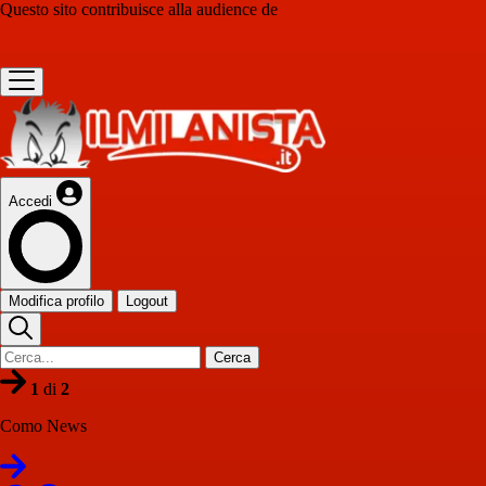
Questo sito contribuisce alla audience de
Accedi
Modifica profilo
Logout
Cerca
1
di
2
Como News