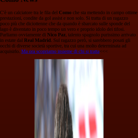
C'è un calciatore tra le fila del
Como
che sta mettendo in campo ottime
prestazioni, condite da gol assist e non solo. Si tratta di un ragazzo
poco più che diciottenne che da quando è sbarcato sulle sponde del
lago è diventato in poco tempo un vero e proprio idolo dei tifosi.
Parliamo ovviamente di
Nico Paz
, talento spagnolo purissimo arrivato
in estate dal
Real
Madrid
. Sul ragazzo però, si sarebbero posati gli
occhi di diverse società sportive, tra cui una molto determinata ad
acquisirlo.
Ma ora scopriamo insieme di chi si tratta
<<<