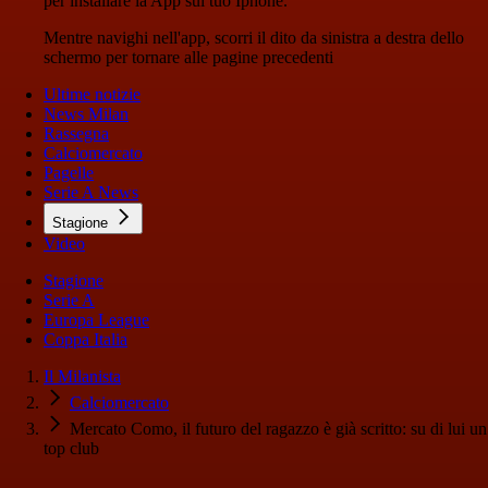
per installare la App sul tuo Iphone.
Mentre navighi nell'app, scorri il dito da sinistra a destra dello
schermo per tornare alle pagine precedenti
Ultime notizie
News Milan
Rassegna
Calciomercato
Pagelle
Serie A News
Stagione
Video
Stagione
Serie A
Europa League
Coppa Italia
Il Milanista
Calciomercato
Mercato Como, il futuro del ragazzo è già scritto: su di lui un
top club