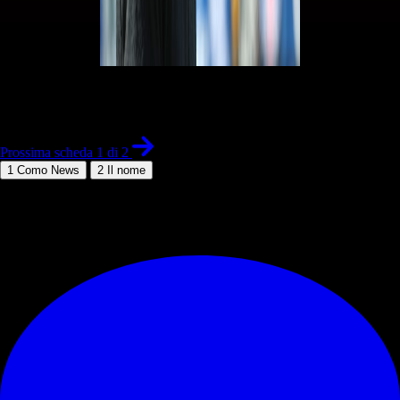
1 di 2
Prossima scheda 1 di 2
1
Como News
2
Il nome
© RIPRODUZIONE RISERVATA