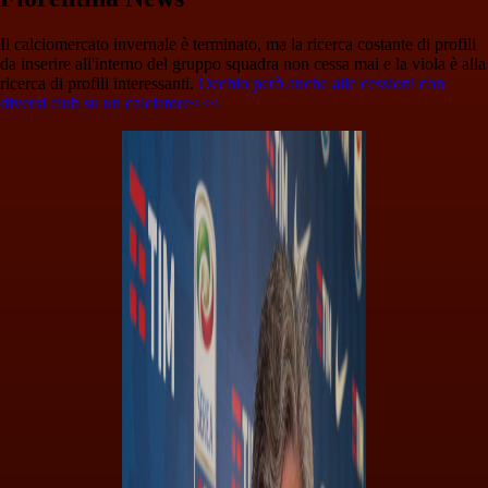
Il calciomercato invernale è terminato, ma la ricerca costante di profili
da inserire all'interno del gruppo squadra non cessa mai e la viola è alla
ricerca di profili interessanti.
Occhio però anche alle cessioni con
diversi club su un calciatore<<<