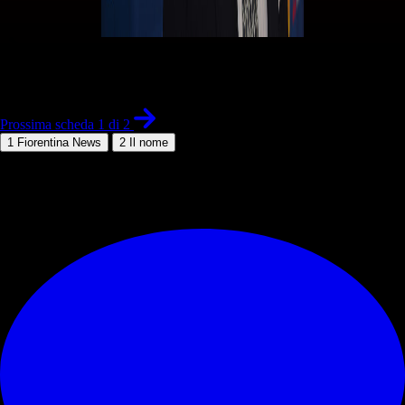
1 di 2
Prossima scheda 1 di 2
1
Fiorentina News
2
Il nome
© RIPRODUZIONE RISERVATA