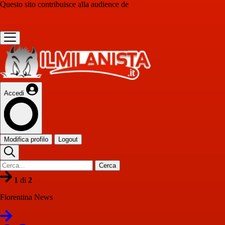
Questo sito contribuisce alla audience de
Accedi
Modifica profilo
Logout
Cerca
1
di
2
Fiorentina News