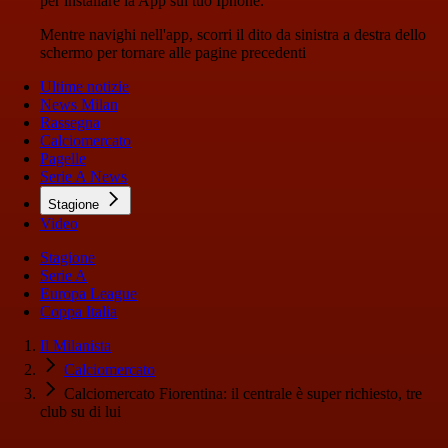
per installare la App sul tuo Iphone.
Mentre navighi nell'app, scorri il dito da sinistra a destra dello
schermo per tornare alle pagine precedenti
Ultime notizie
News Milan
Rassegna
Calciomercato
Pagelle
Serie A News
Stagione
Video
Stagione
Serie A
Europa League
Coppa Italia
Il Milanista
Calciomercato
Calciomercato Fiorentina: il centrale è super richiesto, tre
club su di lui