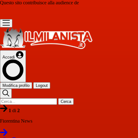
Questo sito contribuisce alla audience de
Accedi
Modifica profilo
Logout
Cerca
1
di
2
Fiorentina News