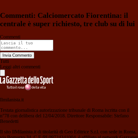
Commenti: Calciomercato Fiorentina: il
centrale è super richiesto, tre club su di lui
Commenti
Invia Commento
Tutti
Leggi altri commenti
Ilmilanista.it
Testata giornalistica autorizzazione tribunale di Roma iscritta con il
n°78 con delibera del 12/04/2018. Direttore Responsabile: Stefano
Benedetti
Il sito IlMilanista.it di titolarità di Geo Editrice S.r.l. con sede in Roma,
via Bomarzo 34, C.F./PI 09724341004, è affiliato al network Gazzanet