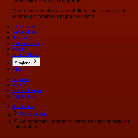
per installare la App sul tuo Iphone.
Mentre navighi nell'app, scorri il dito da sinistra a destra dello
schermo per tornare alle pagine precedenti
Ultime notizie
News Milan
Rassegna
Calciomercato
Pagelle
Serie A News
Stagione
Video
Stagione
Serie A
Europa League
Coppa Italia
Il Milanista
Calciomercato
Calciomercato Fiorentina: il centrale è super richiesto, tre
club su di lui