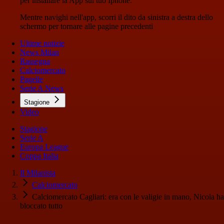
per installare la App sul tuo Iphone.
Mentre navighi nell'app, scorri il dito da sinistra a destra dello
schermo per tornare alle pagine precedenti
Ultime notizie
News Milan
Rassegna
Calciomercato
Pagelle
Serie A News
Stagione
Video
Stagione
Serie A
Europa League
Coppa Italia
Il Milanista
Calciomercato
Calciomercato Cagliari: era con le valigie in mano, Nicola ha
bloccato tutto