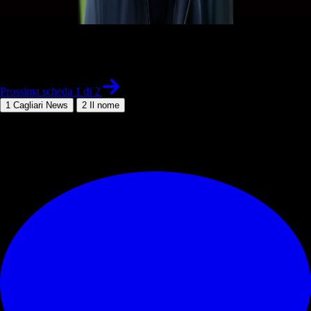
1 di 2
Prossima scheda 1 di 2
1
Cagliari News
2
Il nome
© RIPRODUZIONE RISERVATA