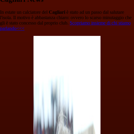
In estate un calciatore del
Cagliari
è stato ad un passo dal salutare
l'isola. Il motivo è abbastanza chiaro: ovvero lo scarso minutaggio che
gli è stato concesso dal proprio club.
Scopriamo insieme di chi stiamo
parlando<<<