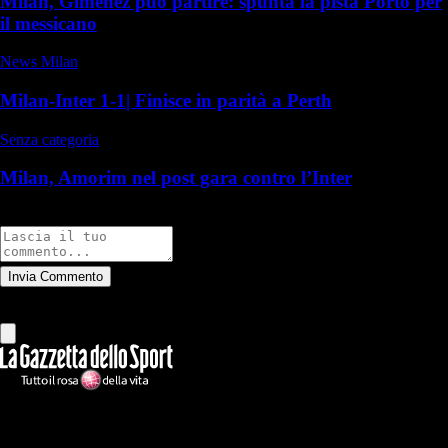
Milan, Gimenez può partire: spunta la pista Porto per
il messicano
News Milan
Milan-Inter 1-1| Finisce in parità a Perth
Senza categoria
Milan, Amorim nel post gara contro l’Inter
Commenti
Invia Commento
Tutti
Leggi altri commenti
Ilmilanista.it