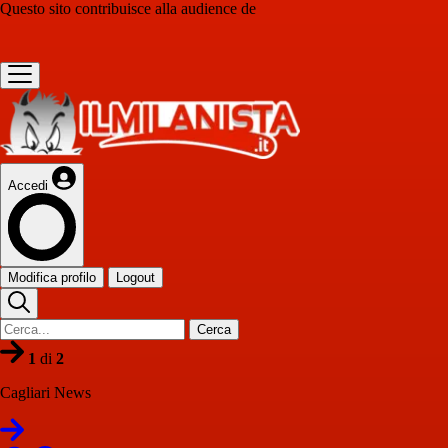
Questo sito contribuisce alla audience de
Accedi
Modifica profilo
Logout
Cerca
1
di
2
Cagliari News