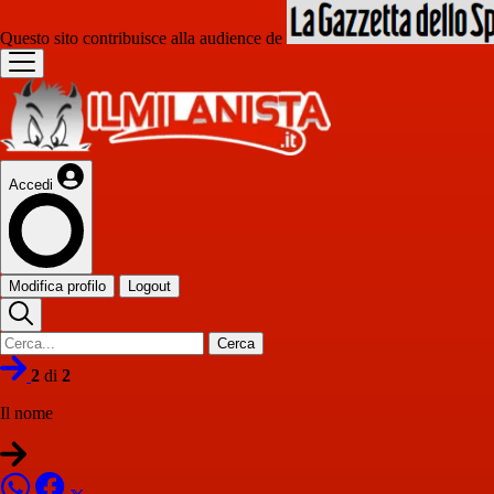
Questo sito contribuisce alla audience de
Accedi
Modifica profilo
Logout
Cerca
2
di
2
Il nome