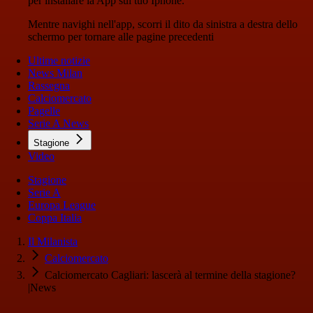
per installare la App sul tuo Iphone.
Mentre navighi nell'app, scorri il dito da sinistra a destra dello
schermo per tornare alle pagine precedenti
Ultime notizie
News Milan
Rassegna
Calciomercato
Pagelle
Serie A News
Stagione
Video
Stagione
Serie A
Europa League
Coppa Italia
Il Milanista
Calciomercato
Calciomercato Cagliari: lascerà al termine della stagione?
|News