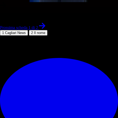
1 di 2
Prossima scheda 1 di 2
1
Cagliari News
2
Il nome
© RIPRODUZIONE RISERVATA