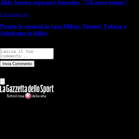
Aldo Serena supporta Amorim: "Gli serve tempo"
Calciomercato
Pronte le cessioni in casa Milan: Tomori, Fofana e
Athekame in bilico
Commenti
Invia Commento
Tutti
Leggi altri commenti
Ilmilanista.it
Testata giornalistica autorizzazione tribunale di Roma iscritta con il
n°78 con delibera del 12/04/2018. Direttore Responsabile: Stefano
Benedetti