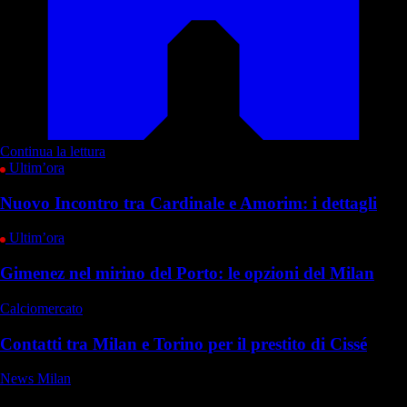
Continua la lettura
Ultim’ora
Nuovo Incontro tra Cardinale e Amorim: i dettagli
Ultim’ora
Gimenez nel mirino del Porto: le opzioni del Milan
Calciomercato
Contatti tra Milan e Torino per il prestito di Cissé
News Milan