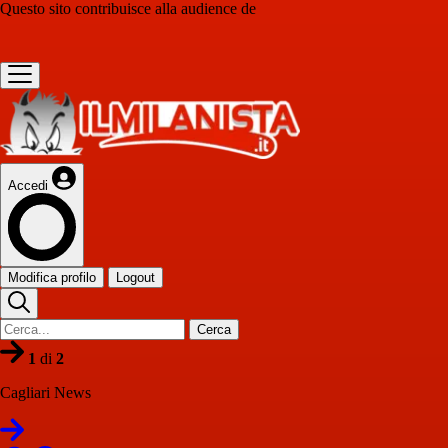
Questo sito contribuisce alla audience de
Accedi
Modifica profilo
Logout
Cerca
1
di
2
Cagliari News