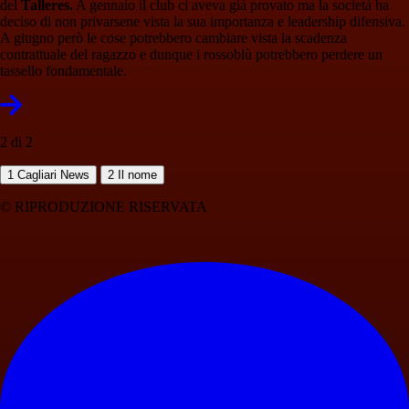
del
Talleres.
A gennaio il club ci aveva già provato ma la società ha
deciso di non privarsene vista la sua importanza e leadership difensiva.
A giugno però le cose potrebbero cambiare vista la scadenza
contrattuale del ragazzo e dunque i rossoblù potrebbero perdere un
tassello fondamentale.
2 di 2
1
Cagliari News
2
Il nome
© RIPRODUZIONE RISERVATA