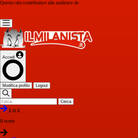
Questo sito contribuisce alla audience de
Accedi
Modifica profilo
Logout
Cerca
2
di
2
Il nome