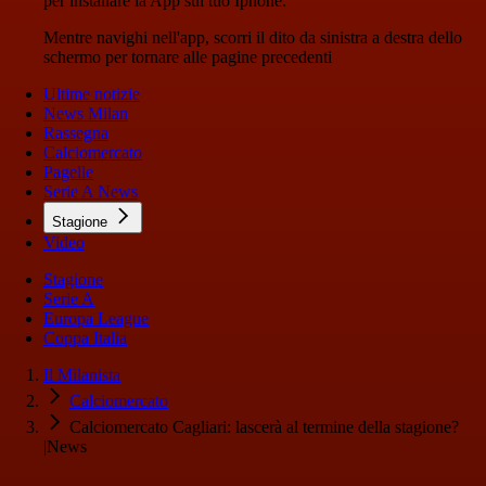
per installare la App sul tuo Iphone.
Mentre navighi nell'app, scorri il dito da sinistra a destra dello
schermo per tornare alle pagine precedenti
Ultime notizie
News Milan
Rassegna
Calciomercato
Pagelle
Serie A News
Stagione
Video
Stagione
Serie A
Europa League
Coppa Italia
Il Milanista
Calciomercato
Calciomercato Cagliari: lascerà al termine della stagione?
|News