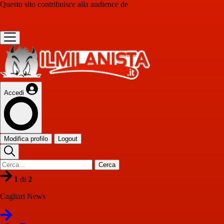
Questo sito contribuisce alla audience de
Accedi
Modifica profilo
Logout
Cerca
1
di
2
Cagliari News