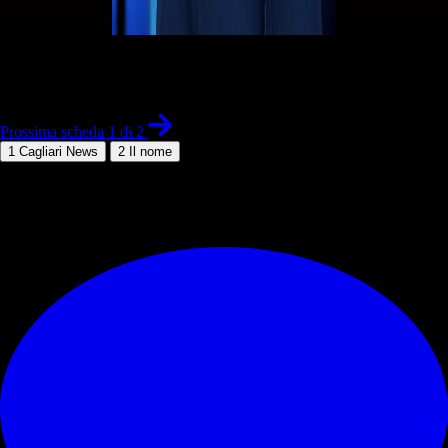
1 di 2
Prossima scheda 1 di 2
1
Cagliari News
2
Il nome
© RIPRODUZIONE RISERVATA