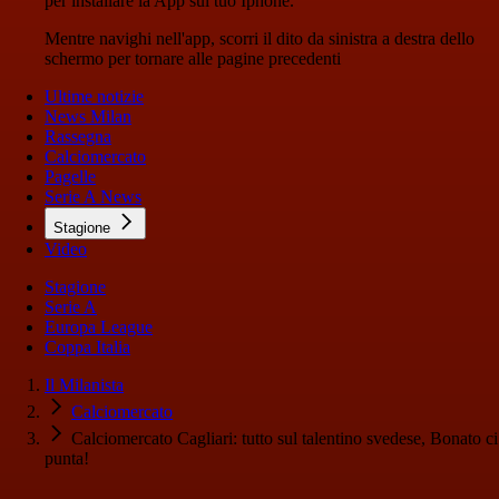
per installare la App sul tuo Iphone.
Mentre navighi nell'app, scorri il dito da sinistra a destra dello
schermo per tornare alle pagine precedenti
Ultime notizie
News Milan
Rassegna
Calciomercato
Pagelle
Serie A News
Stagione
Video
Stagione
Serie A
Europa League
Coppa Italia
Il Milanista
Calciomercato
Calciomercato Cagliari: tutto sul talentino svedese, Bonato ci
punta!