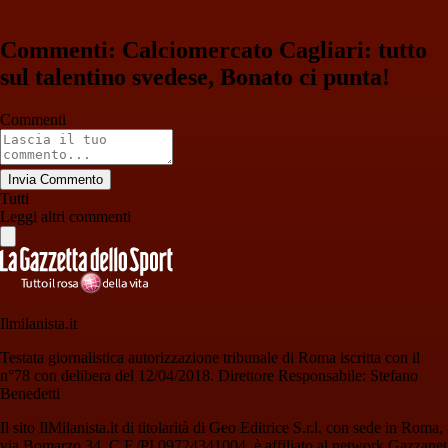
Commenti: Calciomercato Cagliari: tutto
sul talentino svedese, Bonato ci punta!
Commenti
Invia Commento
Tutti
Leggi altri commenti
Ilmilanista.it
Testata giornalistica autorizzazione tribunale di Roma iscritta con il
n°78 con delibera del 12/04/2018. Direttore Responsabile: Stefano
Benedetti
Il sito IlMilanista.it di titolarità di Geo Editrice S.r.l. con sede in Roma,
via Bomarzo 34, C.F./PI 09724341004, è affiliato al network Gazzanet