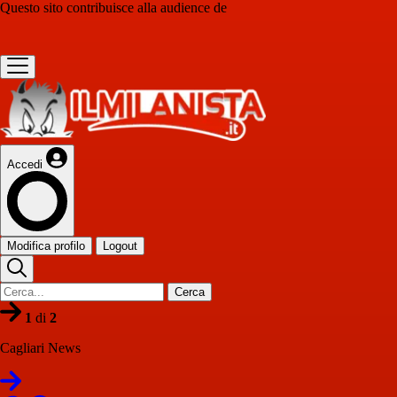
Questo sito contribuisce alla audience de
Accedi
Modifica profilo
Logout
Cerca
1
di
2
Cagliari News