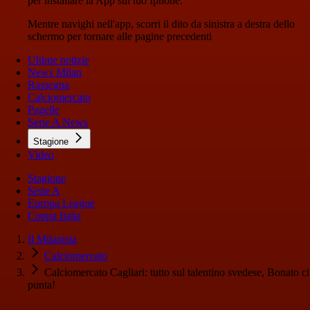
per installare la App sul tuo Iphone.
Mentre navighi nell'app, scorri il dito da sinistra a destra dello
schermo per tornare alle pagine precedenti
Ultime notizie
News Milan
Rassegna
Calciomercato
Pagelle
Serie A News
Stagione
Video
Stagione
Serie A
Europa League
Coppa Italia
Il Milanista
Calciomercato
Calciomercato Cagliari: tutto sul talentino svedese, Bonato ci
punta!