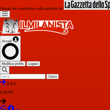
Questo sito contribuisce alla audience de
Accedi
Modifica profilo
Logout
Cerca
2
di
2
Il profilo