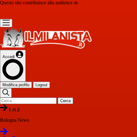
Questo sito contribuisce alla audience de
Accedi
Modifica profilo
Logout
Cerca
1
di
2
Bologna News