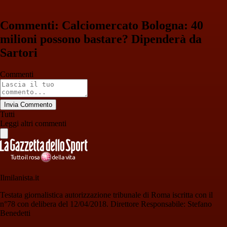
Commenti: Calciomercato Bologna: 40
milioni possono bastare? Dipenderà da
Sartori
Commenti
Invia Commento
Tutti
Leggi altri commenti
Ilmilanista.it
Testata giornalistica autorizzazione tribunale di Roma iscritta con il
n°78 con delibera del 12/04/2018. Direttore Responsabile: Stefano
Benedetti