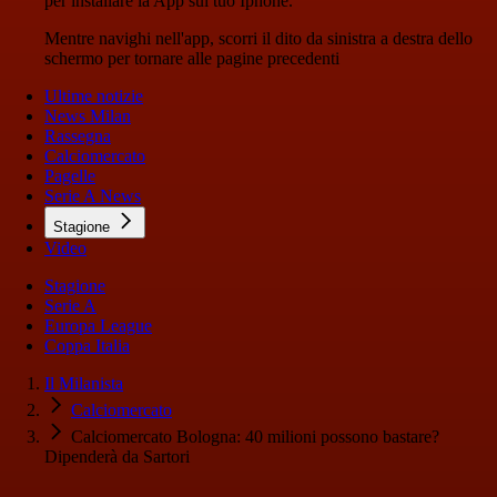
per installare la App sul tuo Iphone.
Mentre navighi nell'app, scorri il dito da sinistra a destra dello
schermo per tornare alle pagine precedenti
Ultime notizie
News Milan
Rassegna
Calciomercato
Pagelle
Serie A News
Stagione
Video
Stagione
Serie A
Europa League
Coppa Italia
Il Milanista
Calciomercato
Calciomercato Bologna: 40 milioni possono bastare?
Dipenderà da Sartori