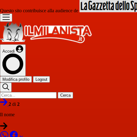
Questo sito contribuisce alla audience de
Accedi
Modifica profilo
Logout
Cerca
2
di
2
Il nome