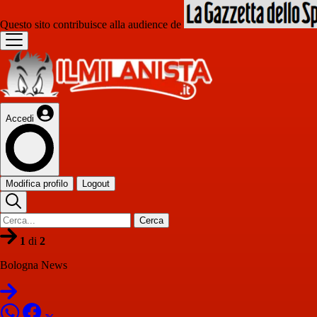
Questo sito contribuisce alla audience de
Accedi
Modifica profilo
Logout
Cerca
1
di
2
Bologna News