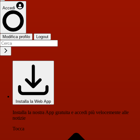
Accedi
Modifica profilo
Logout
Installa la Web App
Installa la nostra App gratuita e accedi più velocemente alle
notizie
Tocca