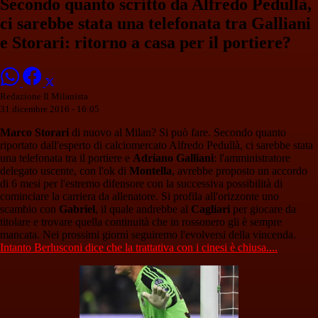
Secondo quanto scritto da Alfredo Pedullà,
ci sarebbe stata una telefonata tra Galliani
e Storari: ritorno a casa per il portiere?
Redazione Il Milanista
31 dicembre 2016 - 16:05
Marco Storari
di nuovo al Milan? Si può fare. Secondo quanto
riportato dall'esperto di calciomercato Alfredo Pedullà, ci sarebbe stata
una telefonata tra il portiere e
Adriano Galliani
: l'amministratore
delegato uscente, con l'ok di
Montella
, avrebbe proposto un accordo
di 6 mesi per l'estremo difensore con la successiva possibilità di
cominciare la carriera da allenatore. Si profila all'orizzonte uno
scambio con
Gabriel
, il quale andrebbe al
Cagliari
per giocare da
titolare e trovare quella continuità che in rossonero gli è sempre
mancata. Nei prossimi giorni seguiremo l'evolversi della vincenda.
Intanto Berlusconi dice che la trattativa con i cinesi è chiusa....