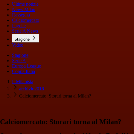
Ultime notizie
News Milan
Rassegna
Calciomercato
Pagelle
Serie A News
Stagione
Video
Stagione
Serie A
Europa League
Coppa Italia
Il Milanista
archivio2016
Calciomercato: Storari torna al Milan?
Calciomercato: Storari torna al Milan?