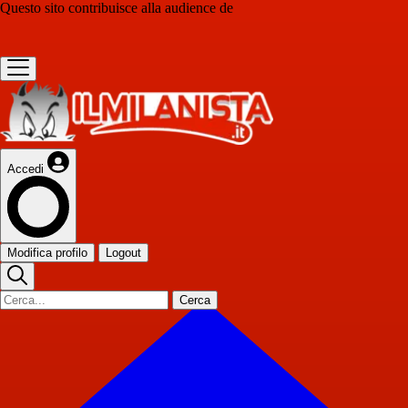
Questo sito contribuisce alla audience de
Accedi
Modifica profilo
Logout
Cerca