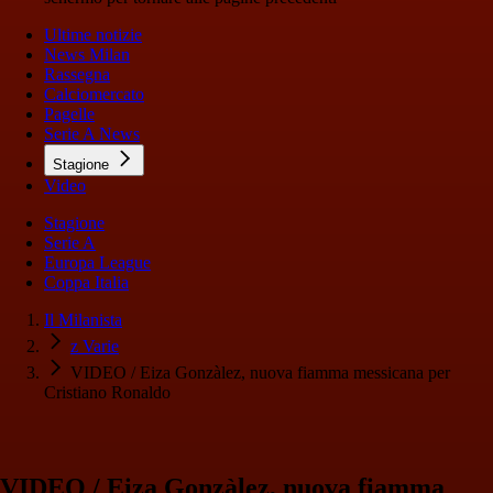
Ultime notizie
News Milan
Rassegna
Calciomercato
Pagelle
Serie A News
Stagione
Video
Stagione
Serie A
Europa League
Coppa Italia
Il Milanista
z Varie
VIDEO / Eiza Gonzàlez, nuova fiamma messicana per
Cristiano Ronaldo
VIDEO / Eiza Gonzàlez, nuova fiamma