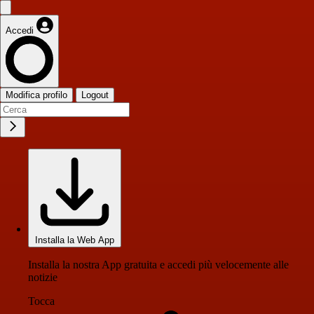
Accedi
Modifica profilo
Logout
Installa la Web App
Installa la nostra App gratuita e accedi più velocemente alle
notizie
Tocca