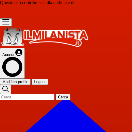
Questo sito contribuisce alla audience de
Accedi
Modifica profilo
Logout
Cerca