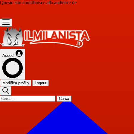
Questo sito contribuisce alla audience de
Accedi
Modifica profilo
Logout
Cerca