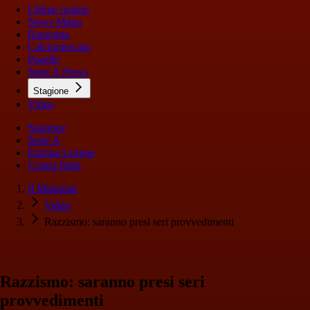
Ultime notizie
News Milan
Rassegna
Calciomercato
Pagelle
Serie A News
Stagione
Video
Stagione
Serie A
Europa League
Coppa Italia
Il Milanista
Video
Razzismo: saranno presi seri provvedimenti
Razzismo: saranno presi seri
provvedimenti