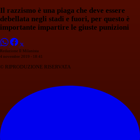
Il razzismo è una piaga che deve essere
debellata negli stadi e fuori, per questo è
importante impartire le giuste punizioni
Redazione Il Milanista
4 novembre 2019 - 18:41
© RIPRODUZIONE RISERVATA