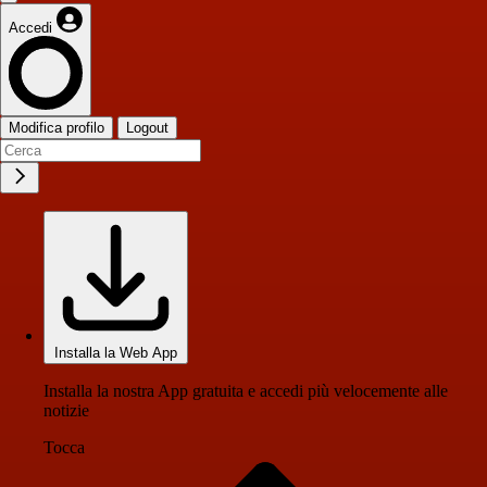
Accedi
Modifica profilo
Logout
Installa la Web App
Installa la nostra App gratuita e accedi più velocemente alle
notizie
Tocca