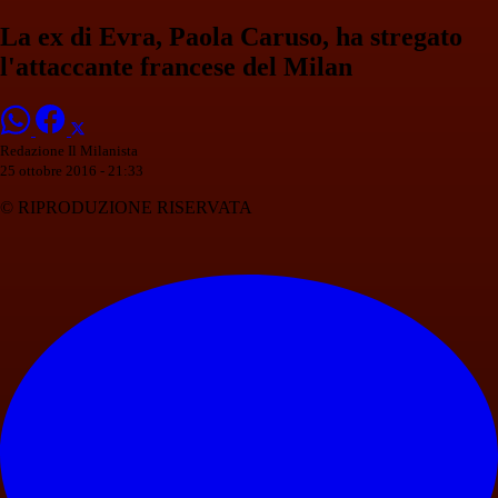
La ex di Evra, Paola Caruso, ha stregato
l'attaccante francese del Milan
Redazione Il Milanista
25 ottobre 2016 - 21:33
© RIPRODUZIONE RISERVATA