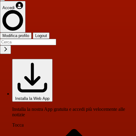
Accedi
Modifica profilo
Logout
Installa la Web App
Installa la nostra App gratuita e accedi più velocemente alle
notizie
Tocca