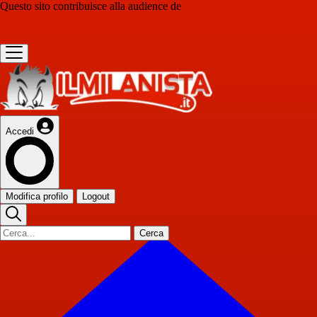
Questo sito contribuisce alla audience de
Accedi
Modifica profilo
Logout
Cerca