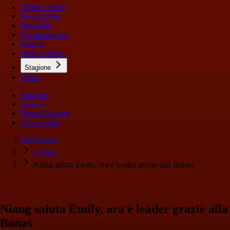
Ultime notizie
News Milan
Rassegna
Calciomercato
Pagelle
Serie A News
Stagione
Video
Stagione
Serie A
Europa League
Coppa Italia
Il Milanista
z Varie
Niang saluta Emily, ora è leader grazie alla Bonas
Niang saluta Emily, ora è leader grazie alla
Bonas