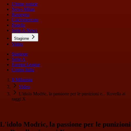
Ultime notizie
News Milan
Rassegna
Calciomercato
Pagelle
Serie A News
Stagione
Video
Stagione
Serie A
Europa League
Coppa Italia
Il Milanista
Video
L'idolo Modric, la passione per le punizioni e... Rovella ai
raggi X
L'idolo Modric, la passione per le punizioni