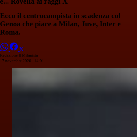
e... Rovella ai raggi X
Ecco il centrocampista in scadenza col
Genoa che piace a Milan, Juve, Inter e
Roma.
Redazione Il Milanista
17 novembre 2020 - 14:01