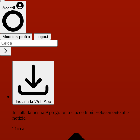
Accedi
Modifica profilo
Logout
Installa la Web App
Installa la nostra App gratuita e accedi più velocemente alle
notizie
Tocca