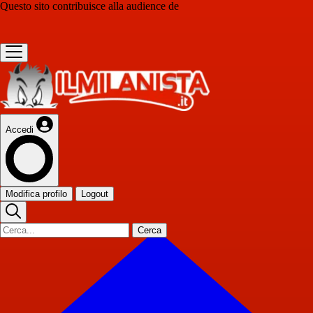
Questo sito contribuisce alla audience de
Accedi
Modifica profilo
Logout
Cerca