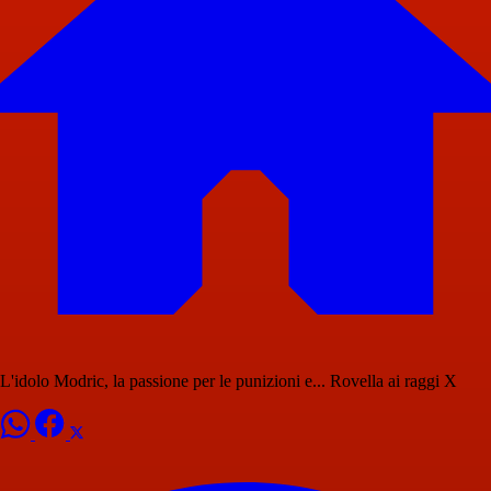
L'idolo Modric, la passione per le punizioni e... Rovella ai raggi X