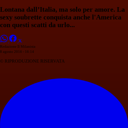
Lontana dall’Italia, ma solo per amore. La
sexy soubrette conquista anche l'America
con questi scatti da urlo...
Redazione Il Milanista
8 agosto 2016 - 16:14
© RIPRODUZIONE RISERVATA