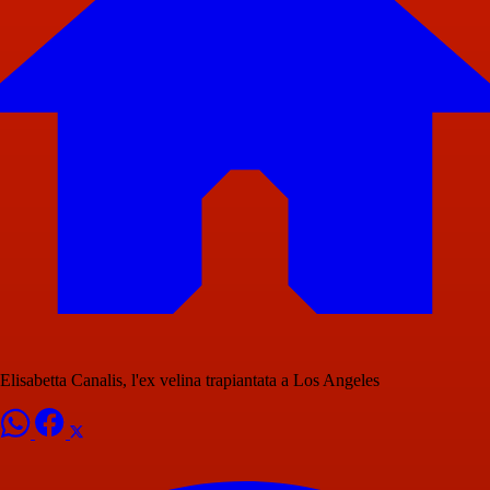
Elisabetta Canalis, l'ex velina trapiantata a Los Angeles