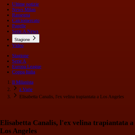
Ultime notizie
News Milan
Rassegna
Calciomercato
Pagelle
Serie A News
Stagione
Video
Stagione
Serie A
Europa League
Coppa Italia
Il Milanista
z Varie
Elisabetta Canalis, l'ex velina trapiantata a Los Angeles
Elisabetta Canalis, l'ex velina trapiantata a
Los Angeles