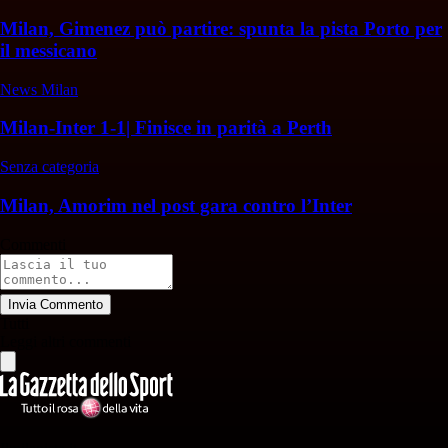
Milan, Gimenez può partire: spunta la pista Porto per
il messicano
News Milan
Milan-Inter 1-1| Finisce in parità a Perth
Senza categoria
Milan, Amorim nel post gara contro l’Inter
Commenti
Invia Commento
Tutti
Leggi altri commenti