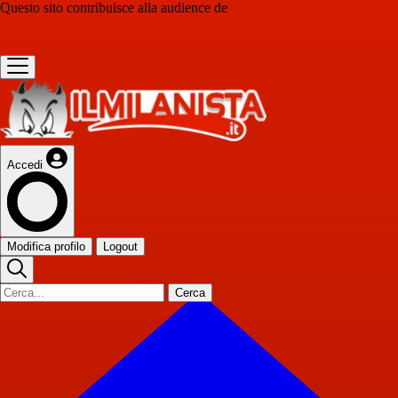
Questo sito contribuisce alla audience de
Accedi
Modifica profilo
Logout
Cerca