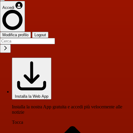
Accedi
Modifica profilo
Logout
Installa la Web App
Installa la nostra App gratuita e accedi più velocemente alle
notizie
Tocca