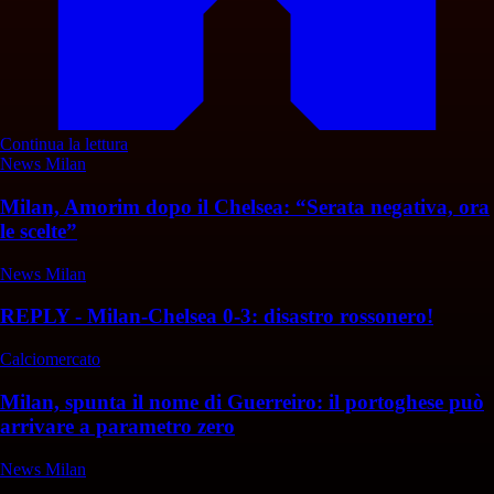
Continua la lettura
News Milan
Milan, Amorim dopo il Chelsea: “Serata negativa, ora
le scelte”
News Milan
REPLY - Milan-Chelsea 0-3: disastro rossonero!
Calciomercato
Milan, spunta il nome di Guerreiro: il portoghese può
arrivare a parametro zero
News Milan