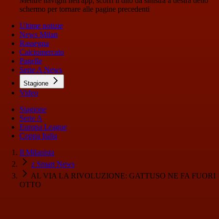
Mentre navighi nell'app, scorri il dito da sinistra a destra dello
schermo per tornare alle pagine precedenti
Ultime notizie
News Milan
Rassegna
Calciomercato
Pagelle
Serie A News
Stagione
Video
Stagione
Serie A
Europa League
Coppa Italia
Il Milanista
z Smart News
AL VIA LA RIVOLUZIONE: GATTUSO NE FA FUORI
OTTO