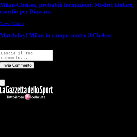
Milan-Chelsea, probabili formazioni: Modric titolare,
esordio per Diawara
News Milan
Matchday! Milan in campo contro il Chelsea
Commenti
Invia Commento
Tutti
Leggi altri commenti
Ilmilanista.it
Testata giornalistica autorizzazione tribunale di Roma iscritta con il
n°78 con delibera del 12/04/2018. Direttore Responsabile: Stefano
Benedetti