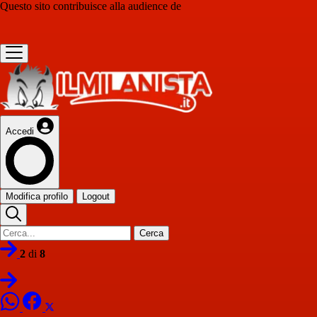
Questo sito contribuisce alla audience de
Accedi
Modifica profilo
Logout
Cerca
2
di
8