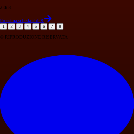
2 di 8
Prossima scheda 2 di 8
1
2
3
4
5
6
7
8
© RIPRODUZIONE RISERVATA