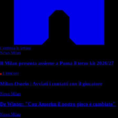
Continua la lettura
News Milan
Il Milan presenta assieme a Puma il terzo kit 2026/27
Ultim’ora
Milan-Osorio | Avviati i contatti con il giocatore
News Milan
De Winter: "Con Amorim il nostro gioco è cambiato"
News Milan