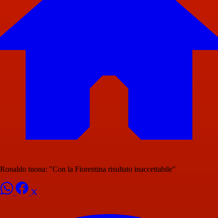
Ronaldo tuona: "Con la Fiorentina risultato inaccettabile"