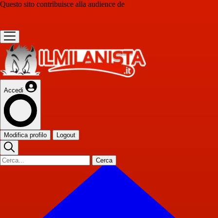
Questo sito contribuisce alla audience de
Accedi
Modifica profilo
Logout
Cerca