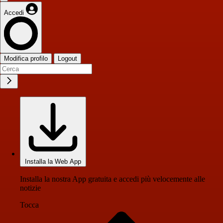
Accedi
Modifica profilo
Logout
Installa la Web App
Installa la nostra App gratuita e accedi più velocemente alle
notizie
Tocca