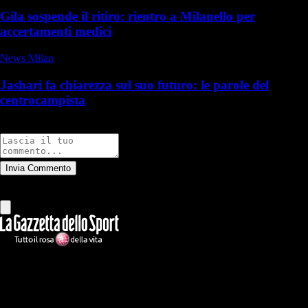
Gila sospende il ritiro: rientro a Milanello per
accertamenti medici
News Milan
Jashari fa chiarezza sul suo futuro: le parole del
centrocampista
Commenti
Invia Commento
Tutti
Leggi altri commenti
Ilmilanista.it
Testata giornalistica autorizzazione tribunale di Roma iscritta con il
n°78 con delibera del 12/04/2018. Direttore Responsabile: Stefano