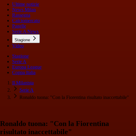
Ultime notizie
News Milan
Rassegna
Calciomercato
Pagelle
Serie A News
Stagione
Video
Stagione
Serie A
Europa League
Coppa Italia
Il Milanista
Serie A
Ronaldo tuona: "Con la Fiorentina risultato inaccettabile"
Ronaldo tuona: "Con la Fiorentina
risultato inaccettabile"