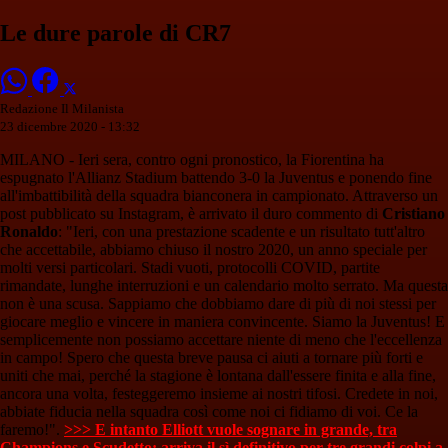
Le dure parole di CR7
Redazione Il Milanista
23 dicembre 2020 - 13:32
MILANO - Ieri sera, contro ogni pronostico, la Fiorentina ha
espugnato l'Allianz Stadium battendo 3-0 la Juventus e ponendo fine
all'imbattibilità della squadra bianconera in campionato. Attraverso un
post pubblicato su Instagram, è arrivato il duro commento di
Cristiano
Ronaldo
: "Ieri, con una prestazione scadente e un risultato tutt'altro
che accettabile, abbiamo chiuso il nostro 2020, un anno speciale per
molti versi particolari. Stadi vuoti, protocolli COVID, partite
rimandate, lunghe interruzioni e un calendario molto serrato. Ma questa
non è una scusa. Sappiamo che dobbiamo dare di più di noi stessi per
giocare meglio e vincere in maniera convincente. Siamo la Juventus! E
semplicemente non possiamo accettare niente di meno che l'eccellenza
in campo! Spero che questa breve pausa ci aiuti a tornare più forti e
uniti che mai, perché la stagione è lontana dall'essere finita e alla fine,
ancora una volta, festeggeremo insieme ai nostri tifosi. Credete in noi,
abbiate fiducia nella squadra così come noi ci fidiamo di voi. Ce la
faremo!".
>>> E intanto Elliott vuole sognare in grande, tra
Champions e Scudetto: arriva il sì definitivo per tre grandi colpi a