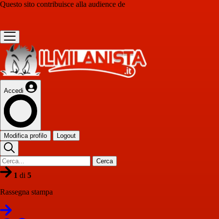
Questo sito contribuisce alla audience de
Accedi
Modifica profilo
Logout
Cerca
1
di
5
Rassegna stampa