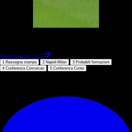
1 di 5
Prossima scheda 1 di 5
1
Rassegna stampa
2
Napoli-Milan
3
Probabili formazioni
4
Conferenza Conceicao
5
Conferenza Conte
© RIPRODUZIONE RISERVATA