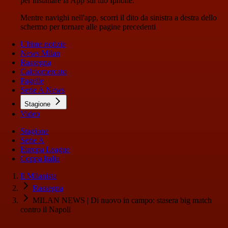
per installare la App sul tuo Iphone.
Mentre navighi nell'app, scorri il dito da sinistra a destra dello
schermo per tornare alle pagine precedenti
Ultime notizie
News Milan
Rassegna
Calciomercato
Pagelle
Serie A News
Stagione
Video
Stagione
Serie A
Europa League
Coppa Italia
Il Milanista
Rassegna
MILAN NEWS | Di nuovo in campo: stasera big match
contro il Napoli