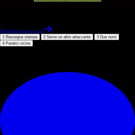
1 di 4
Prossima scheda 1 di 4
1
Rassegna stampa
2
Serve un altro attaccante
3
Due nomi
4
Paratici vicino
© RIPRODUZIONE RISERVATA