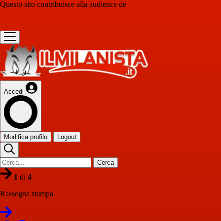
Questo sito contribuisce alla audience de
Accedi
Modifica profilo
Logout
Cerca
1
di
4
Rassegna stampa