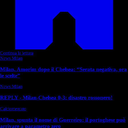
Continua la lettura
News Milan
Milan, Amorim dopo il Chelsea: “Serata negativa, ora
le scelte”
News Milan
REPLY - Milan-Chelsea 0-3: disastro rossonero!
Calciomercato
Milan, spunta il nome di Guerreiro: il portoghese può
arrivare a parametro zero