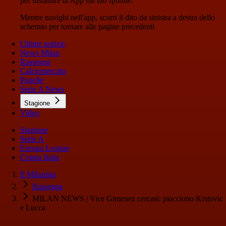
per installare la App sul tuo Iphone.
Mentre navighi nell'app, scorri il dito da sinistra a destra dello
schermo per tornare alle pagine precedenti
Ultime notizie
News Milan
Rassegna
Calciomercato
Pagelle
Serie A News
Stagione
Video
Stagione
Serie A
Europa League
Coppa Italia
Il Milanista
Rassegna
MILAN NEWS | Vice Gimenez cercasi: piacciono Krstovic
e Lucca