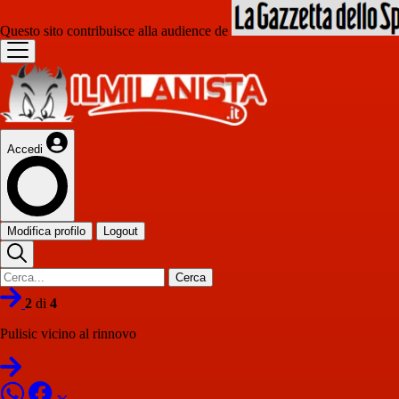
Questo sito contribuisce alla audience de
Accedi
Modifica profilo
Logout
Cerca
2
di
4
Pulisic vicino al rinnovo