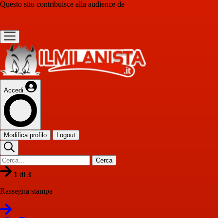
Questo sito contribuisce alla audience de
Accedi
Modifica profilo
Logout
Cerca
1
di
3
Rassegna stampa