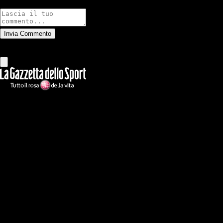
Commenti
Invia Commento
Tutti
Leggi altri commenti
Ilmilanista.it
Testata giornalistica autorizzazione tribunale di Roma iscritta con il
n°78 con delibera del 12/04/2018. Direttore Responsabile: Stefano
Benedetti
Il sito IlMilanista.it di titolarità di Geo Editrice S.r.l. con sede in Roma,
via Bomarzo 34, C.F./PI 09724341004, è affiliato al network Gazzanet
di RCS Mediagroup S.p.a.. Unico responsabile dei contenuti (testi,
foto, video e grafiche) è Geo Editrice; per ogni comunicazione avente
ad oggetto i contenuti del Sito scrivere a info@geoeditrice.it
Pagina non ufficiale, non autorizzata o connessa a Associazione Calcio
Milan S.p.A. I marchi MILAN e AC MILAN sono di esclusiva