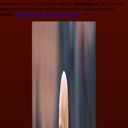
Buongiorno e buon 17 gennaio amici de
IlMilanista.it.
Ecco per voi
tutte le principali notizie della mattinata nella consueta rassegna
stampa.
Mettetevi comodi e leggete. Enjoy!!!
<<<