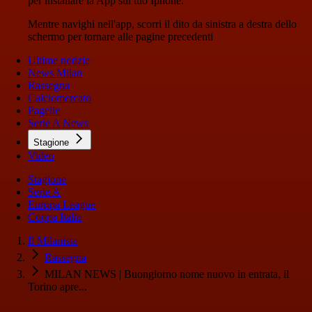
per installare la App sul tuo Iphone.
Mentre navighi nell'app, scorri il dito da sinistra a destra dello
schermo per tornare alle pagine precedenti
Ultime notizie
News Milan
Rassegna
Calciomercato
Pagelle
Serie A News
Stagione
Video
Stagione
Serie A
Europa League
Coppa Italia
Il Milanista
Rassegna
MILAN NEWS | Buongiorno nome nuovo in entrata, il
Torino apre...