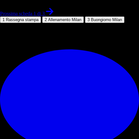
Prossima scheda 1 di 3
1
Rassegna stampa
2
Allenamento Milan
3
Buongiorno Milan
© RIPRODUZIONE RISERVATA