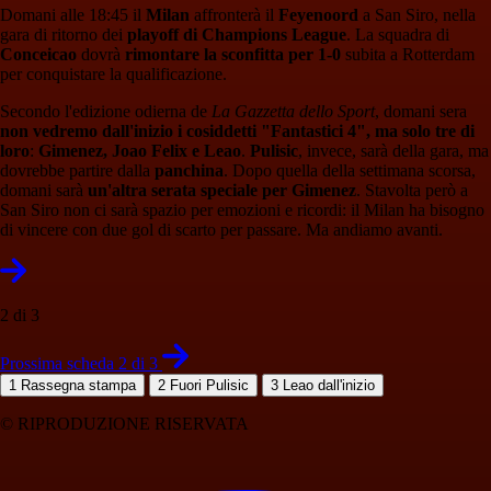
Domani alle 18:45 il
Milan
affronterà il
Feyenoord
a San Siro, nella
gara di ritorno dei
playoff di Champions League
. La squadra di
Conceicao
dovrà
rimontare la sconfitta per 1-0
subita a Rotterdam
per conquistare la qualificazione.
Secondo l'edizione odierna de
La Gazzetta dello Sport
, domani sera
non vedremo dall'inizio i cosiddetti "Fantastici 4", ma solo tre di
loro
:
Gimenez, Joao Felix e Leao
.
Pulisic
, invece, sarà della gara, ma
dovrebbe partire dalla
panchina
. Dopo quella della settimana scorsa,
domani sarà
un'altra serata speciale per Gimenez
. Stavolta però a
San Siro non ci sarà spazio per emozioni e ricordi: il Milan ha bisogno
di vincere con due gol di scarto per passare. Ma andiamo avanti.
2 di 3
Prossima scheda 2 di 3
1
Rassegna stampa
2
Fuori Pulisic
3
Leao dall'inizio
© RIPRODUZIONE RISERVATA