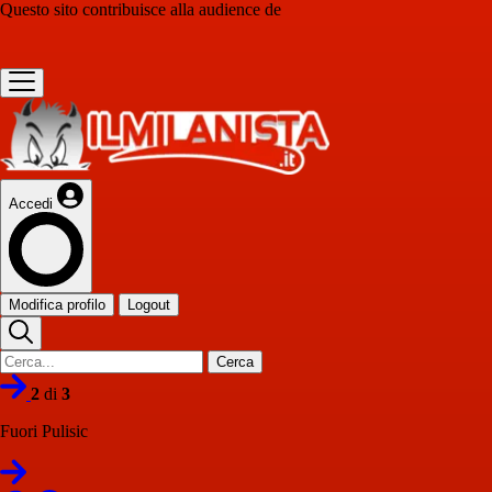
Questo sito contribuisce alla audience de
Accedi
Modifica profilo
Logout
Cerca
2
di
3
Fuori Pulisic