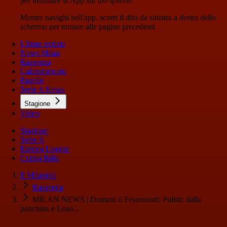
per installare la App sul tuo Iphone.
Mentre navighi nell'app, scorri il dito da sinistra a destra dello
schermo per tornare alle pagine precedenti
Ultime notizie
News Milan
Rassegna
Calciomercato
Pagelle
Serie A News
Stagione
Video
Stagione
Serie A
Europa League
Coppa Italia
Il Milanista
Rassegna
MILAN NEWS | Domani il Feyenoord: Pulisic dalla
panchina e Leao...