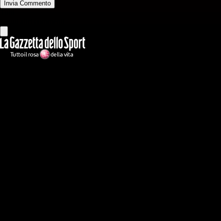
Invia Commento
Tutti
Leggi altri commenti
Ilmilanista.it
Testata giornalistica autorizzazione tribunale di Roma iscritta con il
n°78 con delibera del 12/04/2018. Direttore Responsabile: Stefano
Benedetti
Il sito IlMilanista.it di titolarità di Geo Editrice S.r.l. con sede in Roma,
via Bomarzo 34, C.F./PI 09724341004, è affiliato al network Gazzanet
di RCS Mediagroup S.p.a.. Unico responsabile dei contenuti (testi,
foto, video e grafiche) è Geo Editrice; per ogni comunicazione avente
ad oggetto i contenuti del Sito scrivere a info@geoeditrice.it
Pagina non ufficiale, non autorizzata o connessa a Associazione Calcio
Milan S.p.A. I marchi MILAN e AC MILAN sono di esclusiva
proprietà di Associazione Calcio Milan S.p.A..
Copyright Copyright 2021-2026 © IlMilanista.it & Geo Editrice S.r.l |