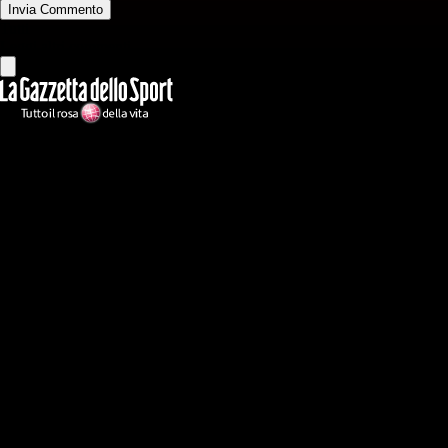
Invia Commento
Tutti
Leggi altri commenti
Ilmilanista.it
Testata giornalistica autorizzazione tribunale di Roma iscritta con il
n°78 con delibera del 12/04/2018. Direttore Responsabile: Stefano
Benedetti
Il sito IlMilanista.it di titolarità di Geo Editrice S.r.l. con sede in Roma,
via Bomarzo 34, C.F./PI 09724341004, è affiliato al network Gazzanet
di RCS Mediagroup S.p.a.. Unico responsabile dei contenuti (testi,
foto, video e grafiche) è Geo Editrice; per ogni comunicazione avente
ad oggetto i contenuti del Sito scrivere a info@geoeditrice.it
Pagina non ufficiale, non autorizzata o connessa a Associazione Calcio
Milan S.p.A. I marchi MILAN e AC MILAN sono di esclusiva
proprietà di Associazione Calcio Milan S.p.A..
Copyright Copyright 2021-2026 © IlMilanista.it & Geo Editrice S.r.l |