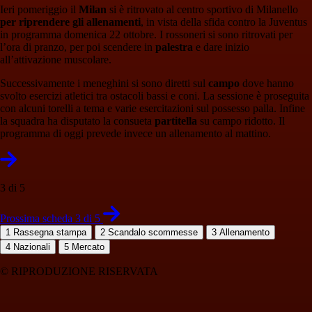
Ieri pomeriggio il
Milan
si è ritrovato al centro sportivo di Milanello
per riprendere gli allenamenti
, in vista della sfida contro la Juventus
in programma domenica 22 ottobre. I rossoneri si sono ritrovati per
l’ora di pranzo, per poi scendere in
palestra
e dare inizio
all’attivazione muscolare.
Successivamente i meneghini si sono diretti sul
campo
dove hanno
svolto esercizi atletici tra ostacoli bassi e coni. La sessione è proseguita
con alcuni torelli a tema e varie esercitazioni sul possesso palla. Infine
la squadra ha disputato la consueta
partitella
su campo ridotto. Il
programma di oggi prevede invece un allenamento al mattino.
3 di 5
Prossima scheda 3 di 5
1
Rassegna stampa
2
Scandalo scommesse
3
Allenamento
4
Nazionali
5
Mercato
© RIPRODUZIONE RISERVATA