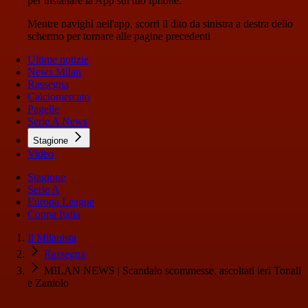
per installare la App sul tuo Iphone.
Mentre navighi nell'app, scorri il dito da sinistra a destra dello
schermo per tornare alle pagine precedenti
Ultime notizie
News Milan
Rassegna
Calciomercato
Pagelle
Serie A News
Stagione
Video
Stagione
Serie A
Europa League
Coppa Italia
Il Milanista
Rassegna
MILAN NEWS | Scandalo scommesse, ascoltati ieri Tonali
e Zaniolo