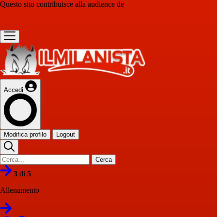
Questo sito contribuisce alla audience de
Accedi
Modifica profilo
Logout
Cerca
3
di
5
Allenamento