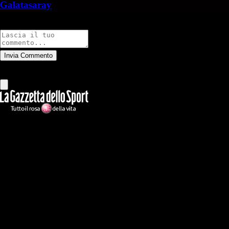
Galatasaray
Commenti
Invia Commento
Tutti
Leggi altri commenti
Ilmilanista.it
Testata giornalistica autorizzazione tribunale di Roma iscritta con il
n°78 con delibera del 12/04/2018. Direttore Responsabile: Stefano
Benedetti
Il sito IlMilanista.it di titolarità di Geo Editrice S.r.l. con sede in Roma,
via Bomarzo 34, C.F./PI 09724341004, è affiliato al network Gazzanet
di RCS Mediagroup S.p.a.. Unico responsabile dei contenuti (testi,
foto, video e grafiche) è Geo Editrice; per ogni comunicazione avente
ad oggetto i contenuti del Sito scrivere a info@geoeditrice.it