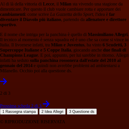
Al di là della vittoria di
Lecce
, il
Milan
sta vivendo una stagione da
dimenticare. Per questo il club vuole cambiare rotta e apportare dei
cambiamenti
: come scrive
La Gazzetta dello Sport
, l'idea è
far
diventare il Diavolo più italiano
, partendo da
allenatore e direttore
sportivo
.
E il nome che intriga per la panchina è quello di
Massimiliano Allegri
.
Il tecnico al momento è senza squadra ed è uno che sa come si vince in
Italia. Il livornese infatti, tra
Milan e Juventus
, ha vinto
6 Scudetti, 3
Supercoppe Italiane e 5 Coppe Italia
, giocando anche
due finali di
Champions League
. E poi, appunto, per lui sarebbe in ritorno. Allegri
infatti ha seduto
sulla panchina rossonera dall'estate del 2010 al
gennaio del 2014
e quindi non avrebbe problemi ad ambientarsi a
Milanello. Occhio poi alla questione ds.
2 di 3
Prossima scheda 2 di 3
1
Rassegna stampa
2
Idea Allegri
3
Questione ds
© RIPRODUZIONE RISERVATA