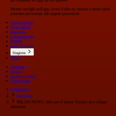
per installare la App sul tuo Iphone.
Mentre navighi nell'app, scorri il dito da sinistra a destra dello
schermo per tornare alle pagine precedenti
Ultime notizie
News Milan
Rassegna
Calciomercato
Pagelle
Serie A News
Stagione
Video
Stagione
Serie A
Europa League
Coppa Italia
Il Milanista
Rassegna
MILAN NEWS | Idea per il futuro: Paratici ds e Allegri
allenatore