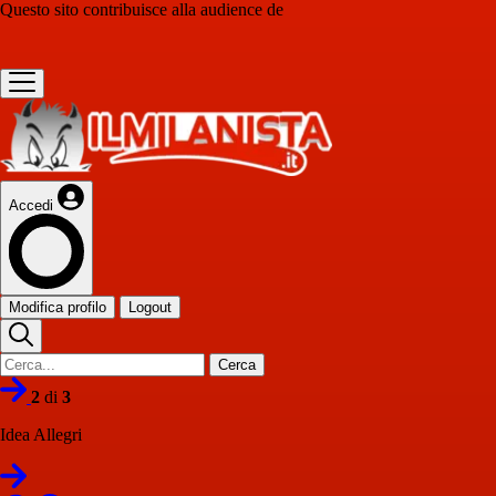
Questo sito contribuisce alla audience de
Accedi
Modifica profilo
Logout
Cerca
2
di
3
Idea Allegri