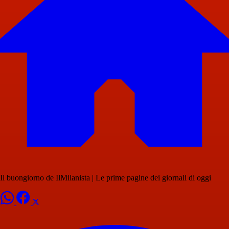
Il buongiorno de IlMilanista | Le prime pagine dei giornali di oggi