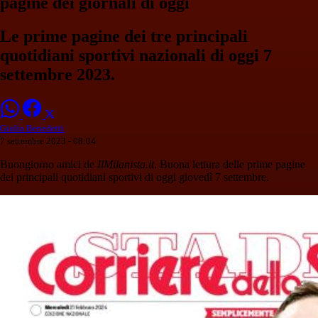
pagine dei giornali di oggi
Le prime pagine dei tre principali
quotidiani sportivi nazionali di oggi 7
settembre 2023.
Giulia Benedetti
7 settembre 2023 - 08:04
Buongiorno amici de
IlMilanista.it
. Buona lettura delle prime pagine
dei principali quotidiani sportivi di oggi giovedì 7 settembre.