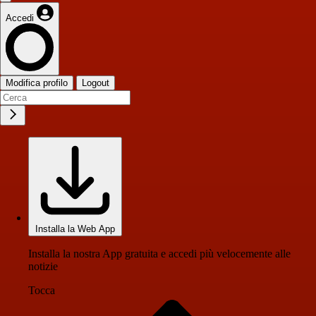
Accedi
Modifica profilo
Logout
Installa la Web App
Installa la nostra App gratuita e accedi più velocemente alle
notizie
Tocca