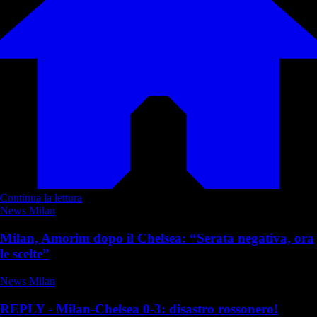
Continua la lettura
News Milan
Milan, Amorim dopo il Chelsea: “Serata negativa, ora
le scelte”
News Milan
REPLY - Milan-Chelsea 0-3: disastro rossonero!