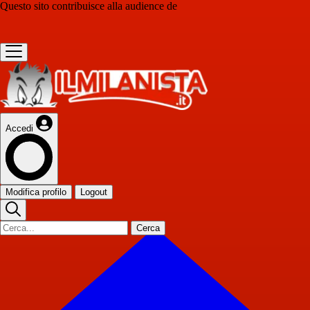
Questo sito contribuisce alla audience de
Accedi
Modifica profilo
Logout
Cerca