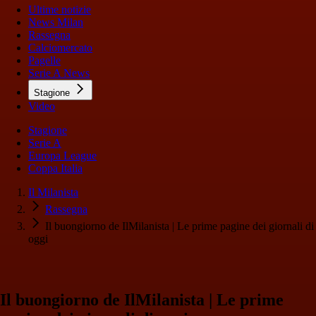
Ultime notizie
News Milan
Rassegna
Calciomercato
Pagelle
Serie A News
Stagione
Video
Stagione
Serie A
Europa League
Coppa Italia
Il Milanista
Rassegna
Il buongiorno de IlMilanista | Le prime pagine dei giornali di
oggi
Il buongiorno de IlMilanista | Le prime