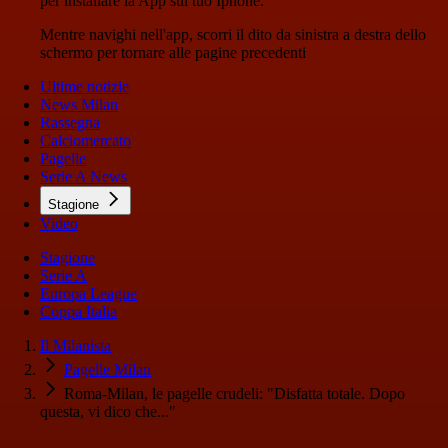
per installare la App sul tuo Iphone.
Mentre navighi nell'app, scorri il dito da sinistra a destra dello
schermo per tornare alle pagine precedenti
Ultime notizie
News Milan
Rassegna
Calciomercato
Pagelle
Serie A News
Stagione
Video
Stagione
Serie A
Europa League
Coppa Italia
Il Milanista
Pagelle Milan
Roma-Milan, le pagelle crudeli: "Disfatta totale. Dopo
questa, vi dico che..."