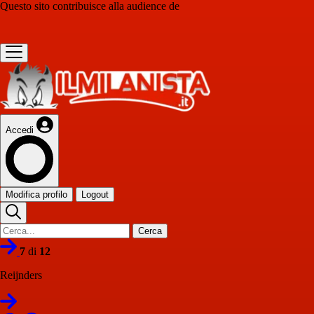
Questo sito contribuisce alla audience de
Accedi
Modifica profilo
Logout
Cerca
7
di
12
Reijnders