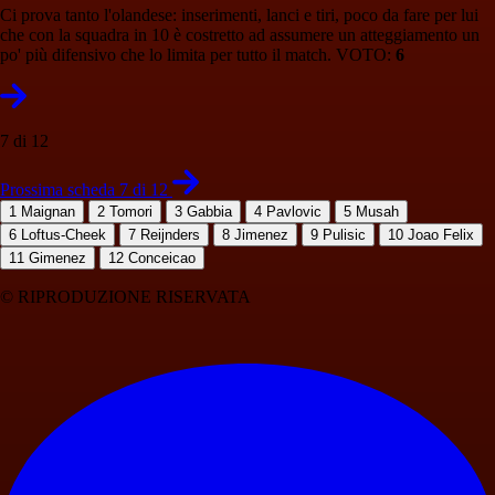
Ci prova tanto l'olandese: inserimenti, lanci e tiri, poco da fare per lui
che con la squadra in 10 è costretto ad assumere un atteggiamento un
po' più difensivo che lo limita per tutto il match. VOTO:
6
7 di 12
Prossima scheda 7 di 12
1
Maignan
2
Tomori
3
Gabbia
4
Pavlovic
5
Musah
6
Loftus-Cheek
7
Reijnders
8
Jimenez
9
Pulisic
10
Joao Felix
11
Gimenez
12
Conceicao
© RIPRODUZIONE RISERVATA