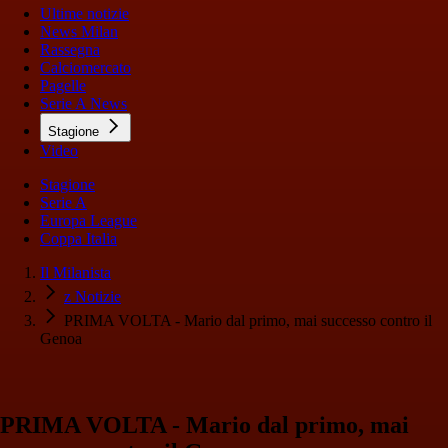
Ultime notizie
News Milan
Rassegna
Calciomercato
Pagelle
Serie A News
Stagione
Video
Stagione
Serie A
Europa League
Coppa Italia
Il Milanista
z Notizie
PRIMA VOLTA - Mario dal primo, mai successo contro il
Genoa
PRIMA VOLTA - Mario dal primo, mai