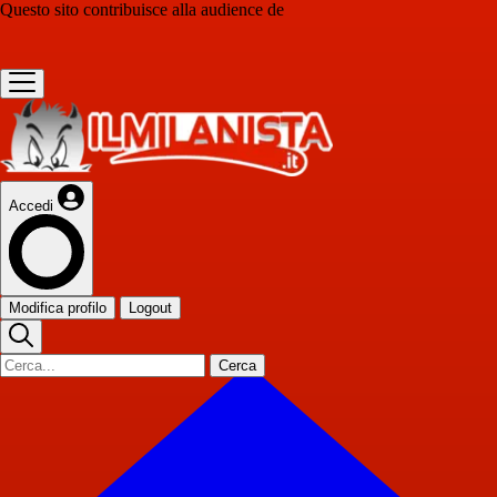
Questo sito contribuisce alla audience de
Accedi
Modifica profilo
Logout
Cerca