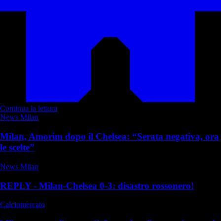
Continua la lettura
News Milan
Milan, Amorim dopo il Chelsea: “Serata negativa, ora
le scelte”
News Milan
REPLY - Milan-Chelsea 0-3: disastro rossonero!
Calciomercato