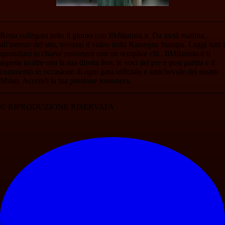
________________________________________________________
Resta collegato tutto il giorno con IlMilanista.it. Da metà mattina,
all'interno del sito, troverai il video della Rassegna Stampa. Leggi tutti i
quotidiani in chiave rossonera con un semplice clic. IlMilanista.it ti
aspetta inoltre con la sua diretta live, le voci del pre e post partita e il
commento in occasione di ogni gara ufficiale e amichevole del nostro
Milan. Accendi la tua passione rossonera.
________________________________________________________
© RIPRODUZIONE RISERVATA