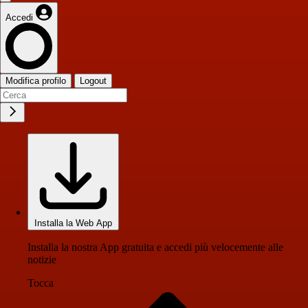
Accedi
Modifica profilo
Logout
Installa la Web App
Installa la nostra App gratuita e accedi più velocemente alle
notizie
Tocca