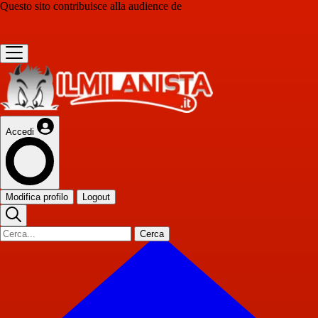
Questo sito contribuisce alla audience de
Accedi
Modifica profilo
Logout
Cerca