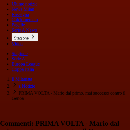
Ultime notizie
News Milan
Rassegna
Calciomercato
Pagelle
Serie A News
Stagione
Video
Stagione
Serie A
Europa League
Coppa Italia
Il Milanista
z Notizie
PRIMA VOLTA - Mario dal primo, mai successo contro il
Genoa
Commenti: PRIMA VOLTA - Mario dal