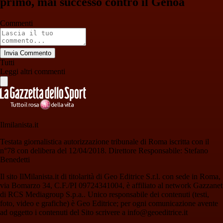
primo, mai successo contro il Genoa
Commenti
Invia Commento
Tutti
Leggi altri commenti
Ilmilanista.it
Testata giornalistica autorizzazione tribunale di Roma iscritta con il
n°78 con delibera del 12/04/2018. Direttore Responsabile: Stefano
Benedetti
Il sito IlMilanista.it di titolarità di Geo Editrice S.r.l. con sede in Roma,
via Bomarzo 34, C.F./PI 09724341004, è affiliato al network Gazzanet
di RCS Mediagroup S.p.a.. Unico responsabile dei contenuti (testi,
foto, video e grafiche) è Geo Editrice; per ogni comunicazione avente
ad oggetto i contenuti del Sito scrivere a info@geoeditrice.it