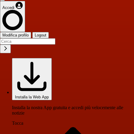
Accedi
Modifica profilo
Logout
Installa la Web App
Installa la nostra App gratuita e accedi più velocemente alle
notizie
Tocca