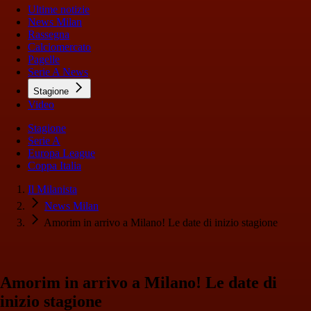
Ultime notizie
News Milan
Rassegna
Calciomercato
Pagelle
Serie A News
Stagione
Video
Stagione
Serie A
Europa League
Coppa Italia
Il Milanista
News Milan
Amorim in arrivo a Milano! Le date di inizio stagione
Amorim in arrivo a Milano! Le date di
inizio stagione