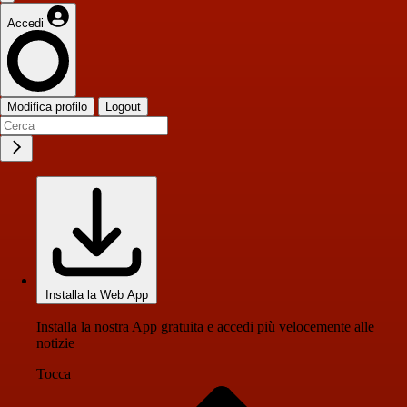
Accedi
Modifica profilo
Logout
Installa la Web App
Installa la nostra App gratuita e accedi più velocemente alle
notizie
Tocca