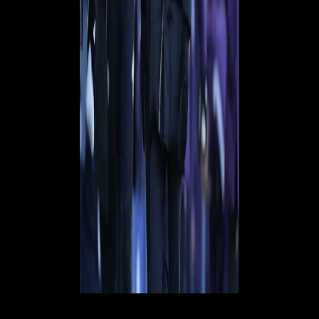
Pulisic rimane al centro: il no di Cadinale ad un'offerta americana