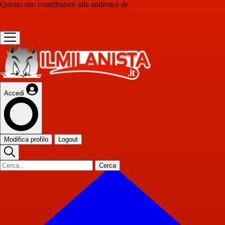
Questo sito contribuisce alla audience de
Accedi
Modifica profilo
Logout
Cerca