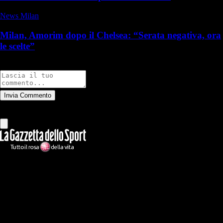
News Milan
Milan, Amorim dopo il Chelsea: “Serata negativa, ora
le scelte”
Commenti
Invia Commento
Tutti
Leggi altri commenti
Ilmilanista.it
Testata giornalistica autorizzazione tribunale di Roma iscritta con il
n°78 con delibera del 12/04/2018. Direttore Responsabile: Stefano
Benedetti
Il sito IlMilanista.it di titolarità di Geo Editrice S.r.l. con sede in Roma,