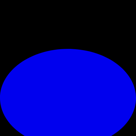
esclusivamente focalizzato sul Mondiale in corso con la sua Croazia e
desidera evitare distrazioni. Una volta terminata la sua esperienza nel
torneo mondiale, valuterà il suo futuro, il quale spera che possa ancora
essere legato al
Milan
.
© RIPRODUZIONE RISERVATA