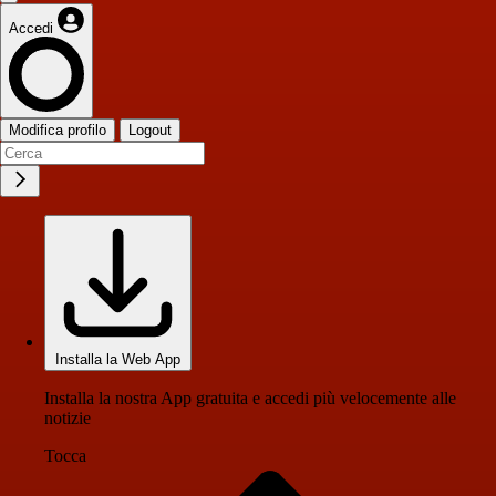
Accedi
Modifica profilo
Logout
Installa la Web App
Installa la nostra App gratuita e accedi più velocemente alle
notizie
Tocca