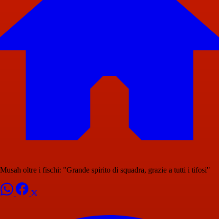
Musah oltre i fischi: "Grande spirito di squadra, grazie a tutti i tifosi"