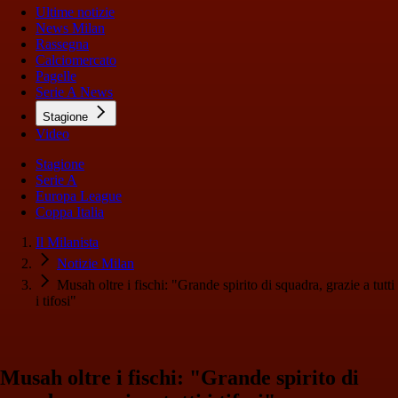
Ultime notizie
News Milan
Rassegna
Calciomercato
Pagelle
Serie A News
Stagione
Video
Stagione
Serie A
Europa League
Coppa Italia
Il Milanista
Notizie Milan
Musah oltre i fischi: "Grande spirito di squadra, grazie a tutti
i tifosi"
Musah oltre i fischi: "Grande spirito di