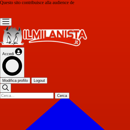
Questo sito contribuisce alla audience de
Accedi
Modifica profilo
Logout
Cerca