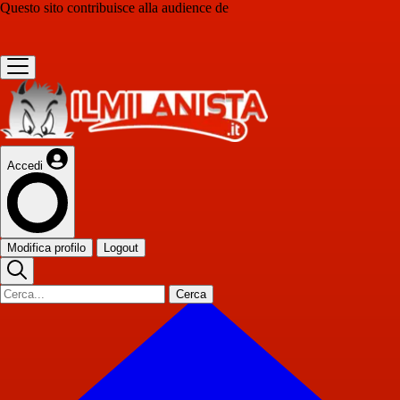
Questo sito contribuisce alla audience de
Accedi
Modifica profilo
Logout
Cerca