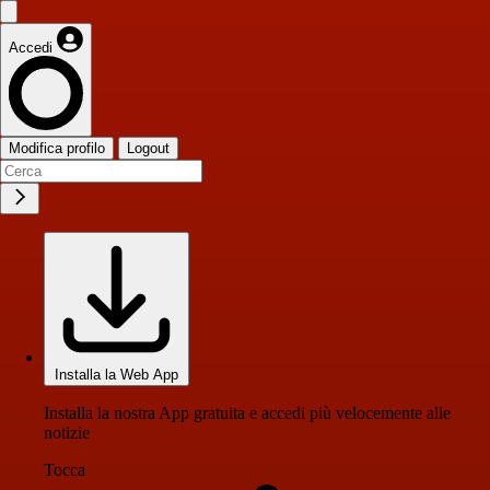
Accedi
Modifica profilo
Logout
Installa la Web App
Installa la nostra App gratuita e accedi più velocemente alle
notizie
Tocca