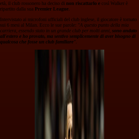
età, il club rossonero ha deciso di
non riscattarlo e
così Walker è
ripartito dalla sua
Premier League
.
Intervistato ai microfoni ufficiali del club inglese, il giocatore è tornato
sui 6 mesi al Milan. Ecco le sue parole:
"A questo punto della mia
carriera, essendo stato in un grande club per molti anni,
sono andato
all'estero e ho provato, ma sentivo semplicemente di aver bisogno di
qualcosa che fosse un club familiare
".