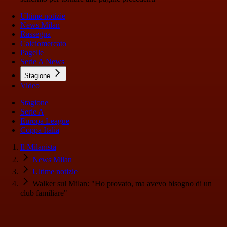
Ultime notizie
News Milan
Rassegna
Calciomercato
Pagelle
Serie A News
Stagione
Video
Stagione
Serie A
Europa League
Coppa Italia
Il Milanista
News Milan
Ultime notizie
Walker sul Milan: "Ho provato, ma avevo bisogno di un
club familiare"