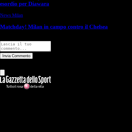
esordio per Diawara
News Milan
Matchday! Milan in campo contro il Chelsea
Commenti
Invia Commento
Tutti
Leggi altri commenti
Ilmilanista.it
Testata giornalistica autorizzazione tribunale di Roma iscritta con il
n°78 con delibera del 12/04/2018. Direttore Responsabile: Stefano
Benedetti
Il sito IlMilanista.it di titolarità di Geo Editrice S.r.l. con sede in Roma,