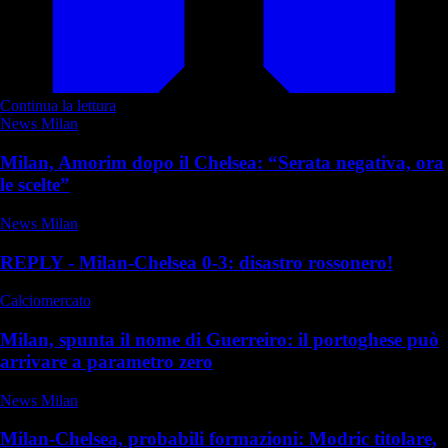
Continua la lettura
News Milan
Milan, Amorim dopo il Chelsea: “Serata negativa, ora
le scelte”
News Milan
REPLY - Milan-Chelsea 0-3: disastro rossonero!
Calciomercato
Milan, spunta il nome di Guerreiro: il portoghese può
arrivare a parametro zero
News Milan
Milan-Chelsea, probabili formazioni: Modric titolare,