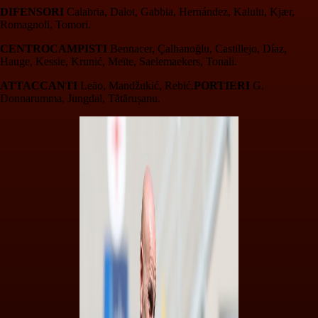
DIFENSORI
Calabria, Dalot, Gabbia, Hernández, Kalulu, Kjær,
Romagnoli, Tomori.
CENTROCAMPISTI
Bennacer,
Çalhanoğlu, Castillejo, Díaz,
Hauge, Kessie, Krunić, Meïte, Saelemaekers, Tonali.
ATTACCANTI
Leão, Mandžukić, Rebić.
PORTIERI
G.
Donnarumma, Jungdal, Tătărușanu.