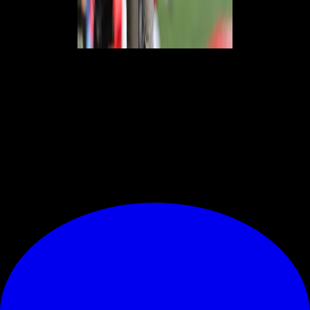
DIFENSORI
Calabria, Dalot, Gabbia, Hernández, Kalulu, Kjær,
Romagnoli, Tomori.
CENTROCAMPISTI
Bennacer,
Çalhanoğlu, Castillejo, Díaz,
Hauge, Kessie, Krunić, Meïte, Saelemaekers, Tonali.
ATTACCANTI
Leão, Mandžukić, Rebić.
© RIPRODUZIONE RISERVATA