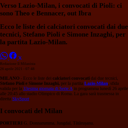
Verso Lazio-Milan, i convocati di Pioli: ci
sono Theo e Bennacer, out Ibra
Ecco le liste dei calciatori convocati dai due
tecnici, Stefano Pioli e Simone Inzaghi, per
la partita Lazio-Milan.
Redazione Il Milanista
26 aprile 2021 - 07:48
MILANO
- Ecco le liste dei
calciatori convocati
dai due tecnici,
Stefano Pioli e Simone Inzaghi,
per la partita
Lazio-Milan
, sfida
valida per la
33esima giornata di Serie A
in programma lunedì 26 aprile
alle 20:45 allo stadio Olimpico di Roma. La gara sarà trasmessa in
diretta
SkySport
.
I convocati del Milan
PORTIERI
G. Donnarumma, Jungdal, Tătărușanu.