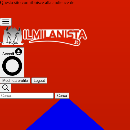
Questo sito contribuisce alla audience de
Accedi
Modifica profilo
Logout
Cerca