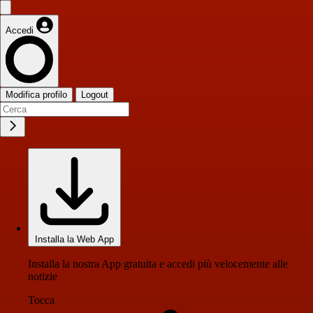
Accedi
Modifica profilo
Logout
Installa la Web App
Installa la nostra App gratuita e accedi più velocemente alle
notizie
Tocca