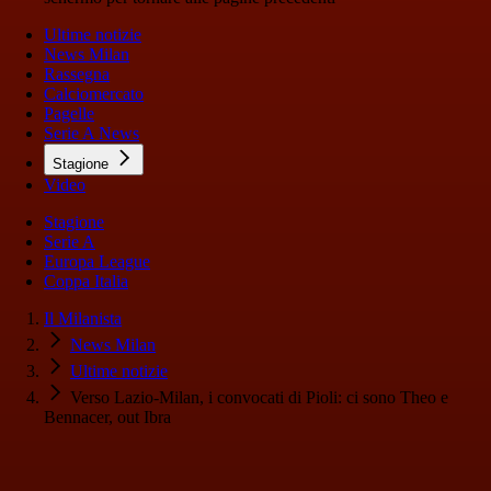
Ultime notizie
News Milan
Rassegna
Calciomercato
Pagelle
Serie A News
Stagione
Video
Stagione
Serie A
Europa League
Coppa Italia
Il Milanista
News Milan
Ultime notizie
Verso Lazio-Milan, i convocati di Pioli: ci sono Theo e
Bennacer, out Ibra