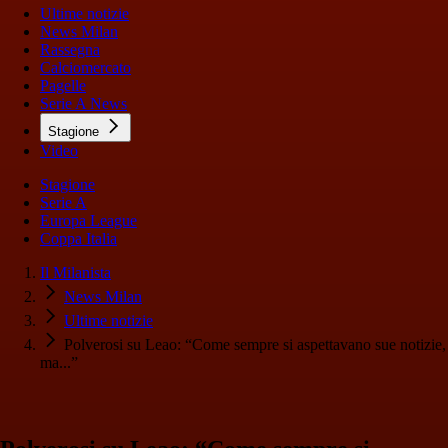
Ultime notizie
News Milan
Rassegna
Calciomercato
Pagelle
Serie A News
Stagione
Video
Stagione
Serie A
Europa League
Coppa Italia
Il Milanista
News Milan
Ultime notizie
Polverosi su Leao: “Come sempre si aspettavano sue notizie,
ma...”