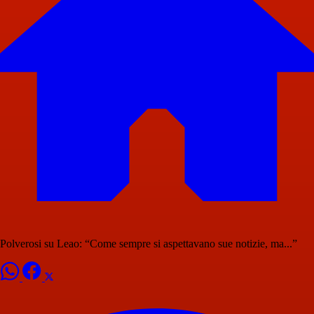
Polverosi su Leao: “Come sempre si aspettavano sue notizie, ma...”