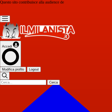
Questo sito contribuisce alla audience de
Accedi
Modifica profilo
Logout
Cerca