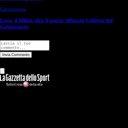
Calciomercato
Leao, il Milan alza il muro: rifiutata l'offerta del
Galatasaray
Commenti
Invia Commento
Tutti
Leggi altri commenti
Ilmilanista.it
Testata giornalistica autorizzazione tribunale di Roma iscritta con il
n°78 con delibera del 12/04/2018. Direttore Responsabile: Stefano
Benedetti
Il sito IlMilanista.it di titolarità di Geo Editrice S.r.l. con sede in Roma,