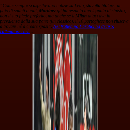
“Come sempre si aspettavano notizie su Leao, stavolta titolare: un
paio di spunti buoni,
Martinez
gli ha respinto una legnata di sinistro,
non il suo piede preferito, ma anche se il
Milan
attaccava in
prevalenza dalla sua parte (un classico), il 10 portoghese non riusciva
a trovare né a creare spazi”
.
Nel frattempo Paratici ha deciso:
l'allenatore sarà
...