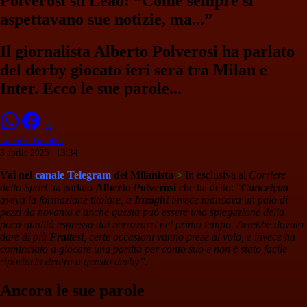
Polverosi su Leao: “Come sempre si
aspettavano sue notizie, ma...”
Il giornalista Alberto Polverosi ha parlato
del derby giocato ieri sera tra Milan e
Inter. Ecco le sue parole...
Lorenzo Focolari
3 aprile 2025 - 13:34
Vai nel
canale Telegram
del Milanista
>
In esclusiva al
Corriere
dello Sport
ha parlato
Alberto Polverosi
che ha detto: “
Conceiçao
aveva la formazione titolare, a
Inzaghi
invece mancava un paio di
pezzi da novanta e anche questa può essere una spiegazione della
poca qualità espressa dai nerazzurri nel primo tempo. Avrebbe dovuto
dare di più
Frattesi
, certe occasioni vanno prese al volo, e invece ha
cominciato a giocare una partita per conto suo e non è stato facile
riportarlo dentro a questo derby”.
Ancora le sue parole