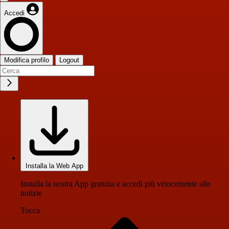
Accedi
Modifica profilo
Logout
Installa la Web App
Installa la nostra App gratuita e accedi più velocemente alle
notizie
Tocca