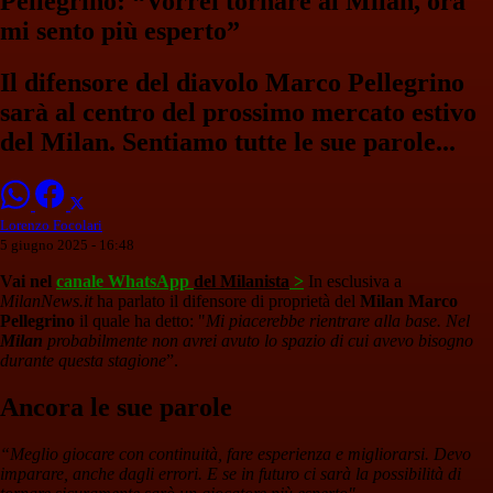
Pellegrino: “Vorrei tornare al Milan, ora
mi sento più esperto”
Il difensore del diavolo Marco Pellegrino
sarà al centro del prossimo mercato estivo
del Milan. Sentiamo tutte le sue parole...
Lorenzo Focolari
5 giugno 2025 - 16:48
Vai nel
canale WhatsApp
del Milanista
>
In esclusiva a
MilanNews.it
ha parlato il difensore di proprietà del
Milan Marco
Pellegrino
il quale ha detto: "
Mi piacerebbe rientrare alla base. Nel
Milan
probabilmente non avrei avuto lo spazio di cui avevo bisogno
durante questa stagione
”.
Ancora le sue parole
“Meglio giocare con continuità, fare esperienza e migliorarsi. Devo
imparare, anche dagli errori. E se in futuro ci sarà la possibilità di