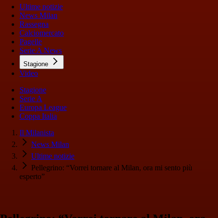
Ultime notizie
News Milan
Rassegna
Calciomercato
Pagelle
Serie A News
Stagione
Video
Stagione
Serie A
Europa League
Coppa Italia
Il Milanista
News Milan
Ultime notizie
Pellegrino: “Vorrei tornare al Milan, ora mi sento più
esperto”