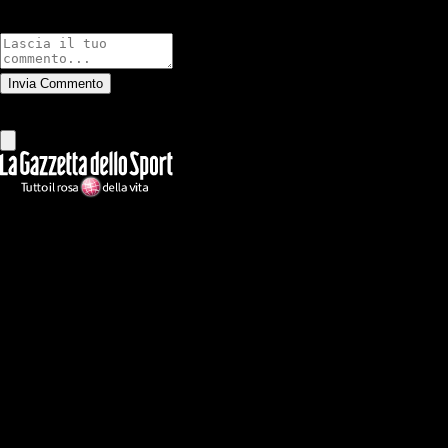
Commenti
Invia Commento
Tutti
Leggi altri commenti
Ilmilanista.it
Testata giornalistica autorizzazione tribunale di Roma iscritta con il
n°78 con delibera del 12/04/2018. Direttore Responsabile: Stefano
Benedetti
Il sito IlMilanista.it di titolarità di Geo Editrice S.r.l. con sede in Roma,
via Bomarzo 34, C.F./PI 09724341004, è affiliato al network Gazzanet
di RCS Mediagroup S.p.a.. Unico responsabile dei contenuti (testi,
foto, video e grafiche) è Geo Editrice; per ogni comunicazione avente
ad oggetto i contenuti del Sito scrivere a info@geoeditrice.it
Pagina non ufficiale, non autorizzata o connessa a Associazione Calcio