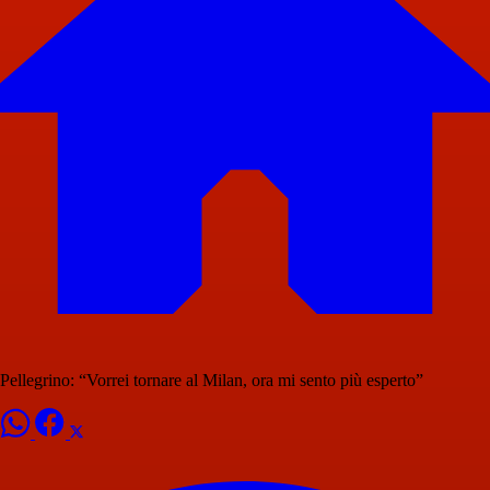
Pellegrino: “Vorrei tornare al Milan, ora mi sento più esperto”