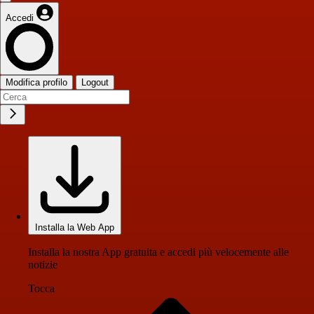
Accedi
Modifica profilo
Logout
Installa la Web App
Installa la nostra App gratuita e accedi più velocemente alle
notizie
Tocca