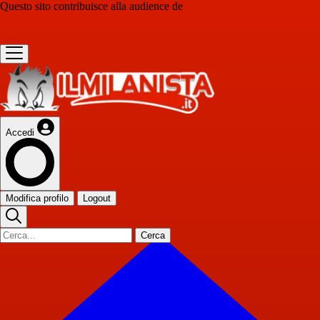
Questo sito contribuisce alla audience de
Accedi
Modifica profilo
Logout
Cerca