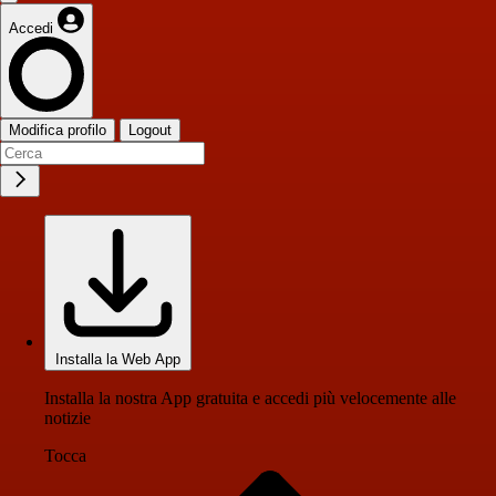
Accedi
Modifica profilo
Logout
Installa la Web App
Installa la nostra App gratuita e accedi più velocemente alle
notizie
Tocca