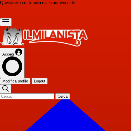
Questo sito contribuisce alla audience de
Accedi
Modifica profilo
Logout
Cerca