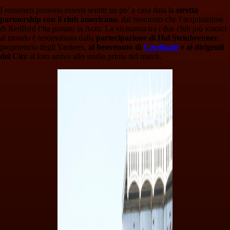
I rossoneri possono essersi sentiti un po’ a casa data la
stretta
partnership con il club americano
, dal momento che l’acquisizione
di RedBird l’ha portato in Acm. La vicinanza tra i due club più iconici
al mondo è testimoniata dalla
partecipazione di Hal Steinbrenner
,
proprietario degli Yankees,
al benvenuto di
Cardinale
e ai dirigenti
del City
al loro arrivo allo stadio prima del match.