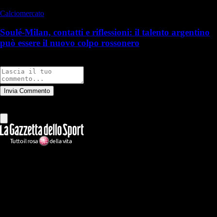
Calciomercato
Soulé-Milan, contatti e riflessioni: il talento argentino
può essere il nuovo colpo rossonero
Commenti
Invia Commento
Tutti
Leggi altri commenti
Ilmilanista.it
Testata giornalistica autorizzazione tribunale di Roma iscritta con il
n°78 con delibera del 12/04/2018. Direttore Responsabile: Stefano
Benedetti
Il sito IlMilanista.it di titolarità di Geo Editrice S.r.l. con sede in Roma,