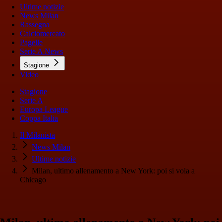
Ultime notizie
News Milan
Rassegna
Calciomercato
Pagelle
Serie A News
Stagione
Video
Stagione
Serie A
Europa League
Coppa Italia
Il Milanista
News Milan
Ultime notizie
Milan, ultimo allenamento a New York: poi si vola a
Chicago